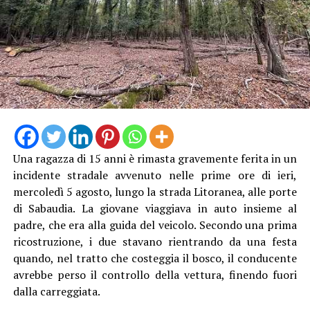
Una ragazza di 15 anni è rimasta gravemente ferita in un
incidente stradale avvenuto nelle prime ore di ieri,
mercoledì 5 agosto, lungo la strada Litoranea, alle porte
Le indagini dei Carabinieri proseguono per ricostruire i
di Sabaudia. La giovane viaggiava in auto insieme al
ruoli delle persone coinvolte e individuare eventuali
padre, che era alla guida del veicolo. Secondo una prima
ulteriori responsabilità.
ricostruzione, i due stavano rientrando da una festa
quando, nel tratto che costeggia il bosco, il conducente
avrebbe perso il controllo della vettura, finendo fuori
dalla carreggiata.