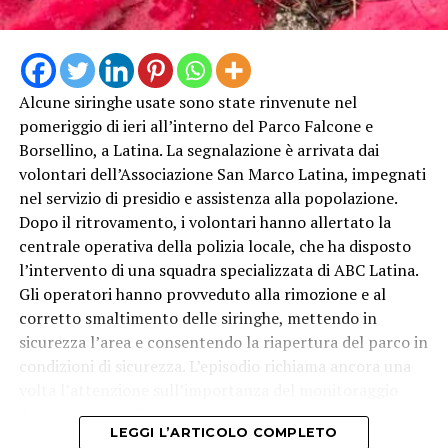
Alcune siringhe usate sono state rinvenute nel
pomeriggio di ieri all’interno del Parco Falcone e
Borsellino, a Latina. La segnalazione è arrivata dai
volontari dell’Associazione San Marco Latina, impegnati
nel servizio di presidio e assistenza alla popolazione.
Dopo il ritrovamento, i volontari hanno allertato la
centrale operativa della polizia locale, che ha disposto
l’intervento di una squadra specializzata di ABC Latina.
Gli operatori hanno provveduto alla rimozione e al
corretto smaltimento delle siringhe, mettendo in
sicurezza l’area e consentendo la riapertura del parco in
condizioni di sicurezza. L’episodio richiama ancora una
volta l’attenzione sull’importanza del monitoraggio
degli spazi pubblici, in particolare delle aree verdi
LEGGI L’ARTICOLO COMPLETO
frequentate quotidianamente da famiglie e bambini.