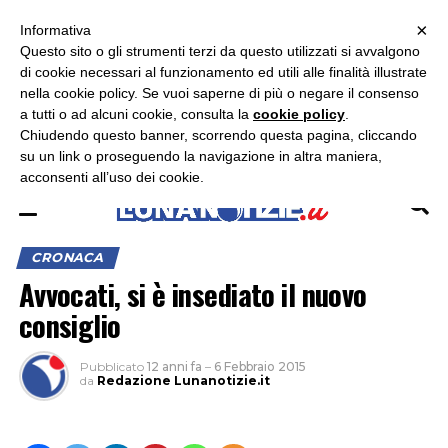
×
ASCOLTA RADIO LUNA
ASCOLTA RADIO IMMAGINE
ASCOLTA RADIO LATINA
Informativa
Questo sito o gli strumenti terzi da questo utilizzati si avvalgono
×
di cookie necessari al funzionamento ed utili alle finalità illustrate
nella cookie policy. Se vuoi saperne di più o negare il consenso
a tutti o ad alcuni cookie, consulta la
cookie policy
.
Chiudendo questo banner, scorrendo questa pagina, cliccando
su un link o proseguendo la navigazione in altra maniera,
acconsenti all’uso dei cookie.
CRONACA
Avvocati, si è insediato il nuovo
consiglio
Pubblicato
12 anni fa
–
6 Febbraio 2015
da
Redazione Lunanotizie.it