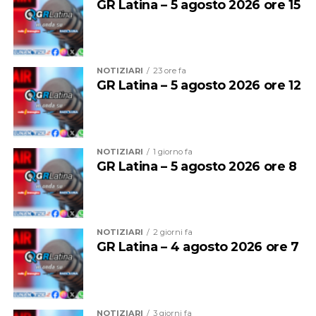
GR Latina – 5 agosto 2026 ore 15
Rianimazione. Il padre avrebbe riportato ferite meno
gravi.
NOTIZIARI
23 ore fa
GR Latina – 5 agosto 2026 ore 12
NOTIZIARI
1 giorno fa
GR Latina – 5 agosto 2026 ore 8
NOTIZIARI
2 giorni fa
Sul luogo dell’incidente sono intervenuti i Carabinieri
GR Latina – 4 agosto 2026 ore 7
della Compagnia di Latina, che hanno eseguito i rilievi e
raccolto la testimonianza del conducente. Gli
accertamenti sono in corso per ricostruire l’esatta
dinamica dell’incidente.
NOTIZIARI
3 giorni fa