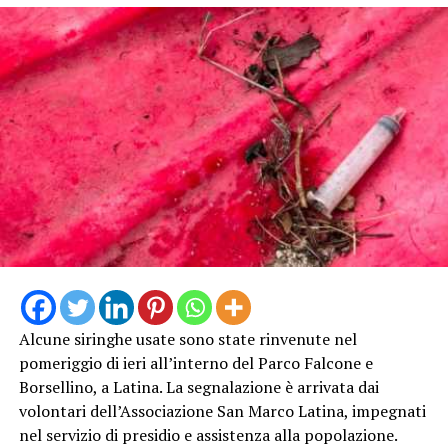
INCENDIO
CASILINA
SUD
ELICOTTERO
PROTEZIONE
INCENDIO
AIB VIGILI
CIVILE
CASILINA
DEL FUOCO
PASSO
SUD
GENOVESE
Alcune siringhe usate sono state rinvenute nel
pomeriggio di ieri all’interno del Parco Falcone e
Borsellino, a Latina. La segnalazione è arrivata dai
volontari dell’Associazione San Marco Latina, impegnati
nel servizio di presidio e assistenza alla popolazione.