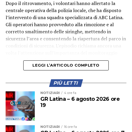
Dopo il ritrovamento, i volontari hanno allertato la
centrale operativa della polizia locale, che ha disposto
l’intervento di una squadra specializzata di ABC Latina.
Gli operatori hanno provveduto alla rimozione e al
corretto smaltimento delle siringhe, mettendo in
sicurezza l’area e consentendo la riapertura del parco in
condizioni di sicurezza. L’episodio richiama ancora una
volta l’attenzione sull’importanza del monitoraggio
degli spazi pubblici, in particolare delle aree verdi
LEGGI L’ARTICOLO COMPLETO
frequentate quotidianamente da famiglie e bambini.
PIÙ LETTI
NOTIZIARI
4 ore fa
GR Latina – 6 agosto 2026 ore
19
NOTIZIARI
16 ore fa