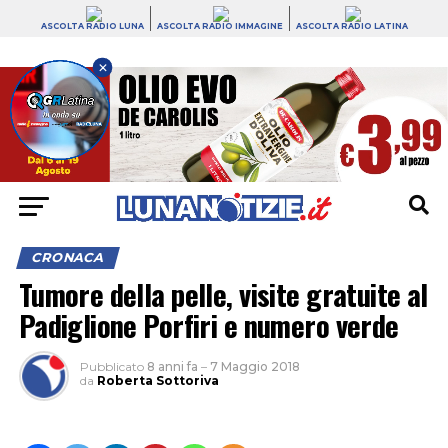
ASCOLTA RADIO LUNA
ASCOLTA RADIO IMMAGINE
ASCOLTA RADIO LATINA
CRONACA
Tumore della pelle, visite gratuite al
Padiglione Porfiri e numero verde
Pubblicato
8 anni fa
–
7 Maggio 2018
da
Roberta Sottoriva