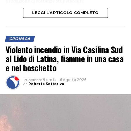
produzione di sostanze stupefacenti.
LEGGI L’ARTICOLO COMPLETO
CRONACA
Violento incendio in Via Casilina Sud
al Lido di Latina, fiamme in una casa
e nel boschetto
Pubblicato
9 ore fa
–
6 Agosto 2026
da
Roberta Sottoriva
L’attività, che si è svolta grazie anche al supporto del 1°
Reggimento Carabinieri Paracadutisti “Tuscania” e del
Nucleo Cinofili di Santa Maria Galeria, è nata da
un’attività info-investigativa cui sono seguiti
accertamenti sul territorio.