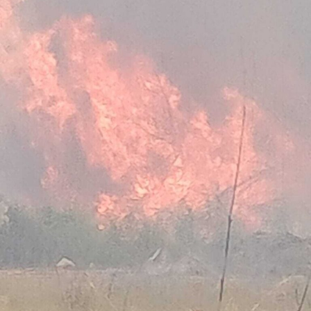
Nella casa su via del Lido, nel tratto di via Antonio
Pennacchi, i Carabinieri hanno sequestrato 18 involucri
contenenti complessivamente circa 18,2 kg di cocaina,
la somma in contanti di 8.810 euro, una macchina
conta-soldi, due orologi di lusso, vari gioielli e preziosi, 6
smartphone, un computer portatile, fogli manoscritti
riportanti la contabilità dell’attività illecita, una pistola
ad aria compressa, uno sfollagente telescopico e un
taser.