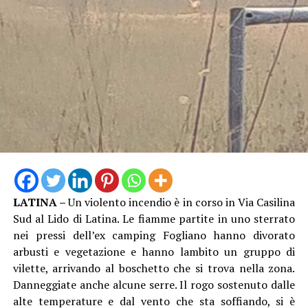
I successivi e approfonditi controlli nelle pertinenze
esterne dell’immobile hanno permesso di scoprire,
abilmente occultata tra la fitta vegetazione, una vera e
propria raffineria di cocaina. Al suo interno i Carabinieri
hanno individuato un laboratorio per il taglio e il
confezionamento della droga, allestito con bilance,
setacci, forni a microonde, macchine per il sottovuoto e
presse utilizzate per la creazione dei singoli pacchi di
sostanza.
Nel laboratorio sono stati inoltre rinvenuti e messi in
LATINA –
Un violento incendio è in corso in Via Casilina
sicurezza: due secchi in plastica contenenti
Sud al Lido di Latina. Le fiamme partite in uno sterrato
rispettivamente 4,8 kg e 4 kg di cocaina in fase di
nei pressi dell’ex camping Fogliano hanno divorato
raffinazione, un ingente quantitativo di sostanze da
arbusti e vegetazione e hanno lambito un gruppo di
taglio, 27 sacchi di pellet da 15 kg ciascuno,
vilette, arrivando al boschetto che si trova nella zona.
verosimilmente intrisi di stupefacente e oggetto di
Danneggiate anche alcune serre. Il rogo sostenuto dalle
lavorazione, diversi recipienti contenenti solventi e
alte temperature e dal vento che sta soffiando, si è
setacci utilizzati per l’estrazione chimica della sostanza