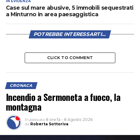
IN EVIDENZA
Case sul mare abusive, 5 immobili sequestrati
a Minturno in area paesaggistica
POTREBBE INTERESSARTI...
CLICK TO COMMENT
CRONACA
Incendio a Sermoneta a fuoco, la
montagna
Pubblicato
8 ore fa
–
8 Agosto 2026
da
Roberta Sottoriva