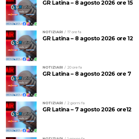
GR Latina – 8 agosto 2026 ore 15
NOTIZIARI
17 ore fa
GR Latina – 8 agosto 2026 ore 12
NOTIZIARI
20 ore fa
GR Latina – 8 agosto 2026 ore 7
Per entrambe le giornate sarà quindi vietato
bivaccare,
campeggiare e accendere fuochi o falò
su tutte le
spiagge del litorale comunale.
NOTIZIARI
2 giorni fa
GR Latina – 7 agosto 2026 ore12
Sono inoltre vietate la vendita e la somministrazione di
bevande alcoliche nei pubblici esercizi, compresi gli
stabilimenti balneari, dalle
2 alle 7 del mattino
.
NOTIZIARI
1 giorno fa