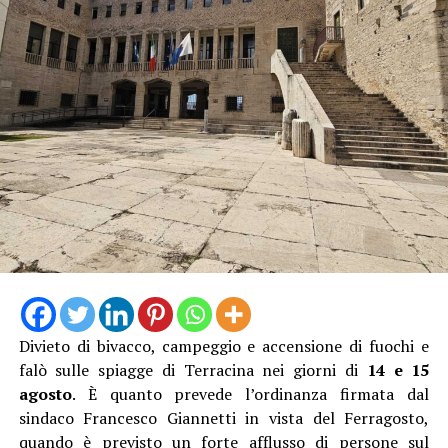
La proprietaria di una delle vetture coinvolte ha
denunciato l’accaduto anche attraverso un video
pubblicato sui social, nella speranza di poter raccogliere
informazioni utili a ricostruire quanto accaduto e
individuare il responsabile.
Al momento, infatti, non risulta che qualcuno abbia
assistito direttamente all’incidente, nonostante il
lungomare fosse particolarmente affollato proprio
nell’ora di punta del sabato.
Divieto di bivacco, campeggio e accensione di fuochi e
falò sulle spiagge di Terracina nei giorni di
14 e 15
agosto
. È quanto prevede l’ordinanza firmata dal
sindaco Francesco Giannetti in vista del Ferragosto,
quando è previsto un forte afflusso di persone sul