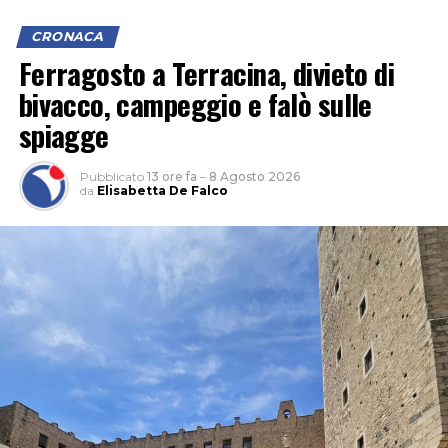
CRONACA
Ferragosto a Terracina, divieto di
bivacco, campeggio e falò sulle
L’ipotesi è quella di un veicolo finito contro le tre auto,
spiagge
il cui conducente non si sarebbe fermato dopo l’impatto
per verificare i danni né per lasciare i propri dati,
Pubblicato
13 ore fa
–
8 Agosto 2026
facendo perdere le proprie tracce.
da
Elisabetta De Falco