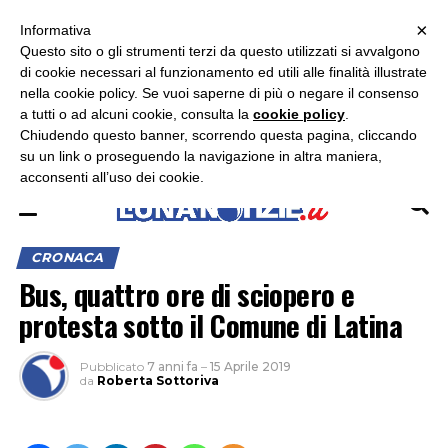
×
ASCOLTA RADIO LUNA
ASCOLTA RADIO IMMAGINE
ASCOLTA RADIO LATINA
Informativa
Questo sito o gli strumenti terzi da questo utilizzati si avvalgono
×
di cookie necessari al funzionamento ed utili alle finalità illustrate
nella cookie policy. Se vuoi saperne di più o negare il consenso
a tutti o ad alcuni cookie, consulta la
cookie policy
.
Chiudendo questo banner, scorrendo questa pagina, cliccando
su un link o proseguendo la navigazione in altra maniera,
acconsenti all’uso dei cookie.
CRONACA
Bus, quattro ore di sciopero e
protesta sotto il Comune di Latina
Pubblicato
7 anni fa
–
15 Aprile 2019
da
Roberta Sottoriva