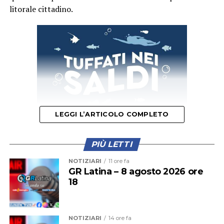
litorale cittadino.
LEGGI L’ARTICOLO COMPLETO
PIÙ LETTI
Il provvedimento disciplina anche la somministrazione
NOTIZIARI
11 ore fa
di bevande alcoliche e le attività di intrattenimento
GR Latina – 8 agosto 2026 ore
18
musicale e danzante, con l’obiettivo di prevenire
situazioni di criticità legate agli assembramenti e
all’utilizzo improprio delle spiagge.
NOTIZIARI
14 ore fa