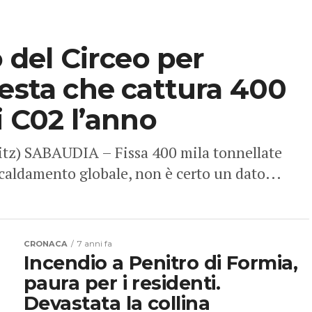
o del Circeo per
resta che cattura 400
i C02 l’anno
litz) SABAUDIA – Fissa 400 mila tonnellate
scaldamento globale, non è certo un dato...
CRONACA
7 anni fa
Incendio a Penitro di Formia,
paura per i residenti.
Devastata la collina