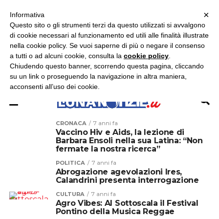
×
ASCOLTA RADIO LUNA
ASCOLTA RADIO IMMAGINE
ASCOLTA RADIO LATINA
Informativa
Questo sito o gli strumenti terzi da questo utilizzati si avvalgono
×
di cookie necessari al funzionamento ed utili alle finalità illustrate
nella cookie policy. Se vuoi saperne di più o negare il consenso
a tutti o ad alcuni cookie, consulta la
cookie policy
.
Chiudendo questo banner, scorrendo questa pagina, cliccando
su un link o proseguendo la navigazione in altra maniera,
acconsenti all’uso dei cookie.
CRONACA
7 anni fa
Vaccino Hiv e Aids, la lezione di
Barbara Ensoli nella sua Latina: “Non
fermate la nostra ricerca”
POLITICA
7 anni fa
Abrogazione agevolazioni Ires,
Calandrini presenta interrogazione
CULTURA
7 anni fa
Agro Vibes: Al Sottoscala il Festival
Pontino della Musica Reggae