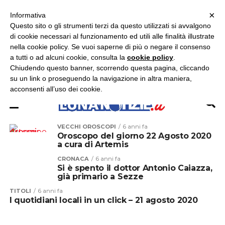
×
ASCOLTA RADIO LUNA
ASCOLTA RADIO IMMAGINE
ASCOLTA RADIO LATINA
Informativa
Questo sito o gli strumenti terzi da questo utilizzati si avvalgono
×
di cookie necessari al funzionamento ed utili alle finalità illustrate
nella cookie policy. Se vuoi saperne di più o negare il consenso
a tutti o ad alcuni cookie, consulta la
cookie policy
.
Chiudendo questo banner, scorrendo questa pagina, cliccando
su un link o proseguendo la navigazione in altra maniera,
acconsenti all’uso dei cookie.
VECCHI OROSCOPI
6 anni fa
Oroscopo del giorno 22 Agosto 2020
a cura di Artemis
CRONACA
6 anni fa
Si è spento il dottor Antonio Caiazza,
già primario a Sezze
TITOLI
6 anni fa
I quotidiani locali in un click – 21 agosto 2020