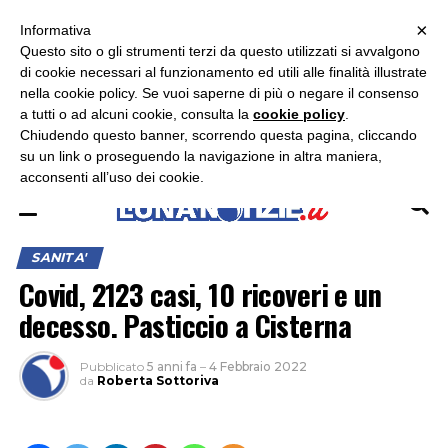
×
ASCOLTA RADIO LUNA
ASCOLTA RADIO IMMAGINE
ASCOLTA RADIO LATINA
Informativa
Questo sito o gli strumenti terzi da questo utilizzati si avvalgono
×
di cookie necessari al funzionamento ed utili alle finalità illustrate
nella cookie policy. Se vuoi saperne di più o negare il consenso
a tutti o ad alcuni cookie, consulta la
cookie policy
.
Chiudendo questo banner, scorrendo questa pagina, cliccando
su un link o proseguendo la navigazione in altra maniera,
acconsenti all’uso dei cookie.
SANITA'
Covid, 2123 casi, 10 ricoveri e un
decesso. Pasticcio a Cisterna
Pubblicato
5 anni fa
–
4 Febbraio 2022
da
Roberta Sottoriva