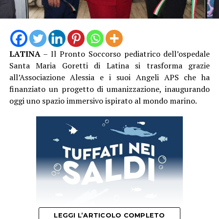
dell’anno in cui la popolazione del litorale cresce in
maniera significativa e la domanda di assistenza
aumenta di conseguenza”.
LATINA
– Il Pronto Soccorso pediatrico dell’ospedale
Santa Maria Goretti di Latina si trasforma grazie
all’Associazione Alessia e i suoi Angeli APS che ha
finanziato un progetto di umanizzazione, inaugurando
oggi uno spazio immersivo ispirato al mondo marino.
La trattativa è stata seguita dal Segretario Generale del
Sindacato CLAS Davide Favero, insieme alle
rappresentanti sindacali aziendali Nalin e Sarra, che
hanno accompagnato tutte le fasi del confronto fino
alla sottoscrizione dell’intesa.
“Quello raggiunto è un accordo importante che mette
al centro il lavoro e la dignità delle persone”, dichiara
Davide Favero, Segretario Generale del Sindacato CLAS.
“Nei cambi di appalto il rischio è sempre quello che
LEGGI L’ARTICOLO COMPLETO