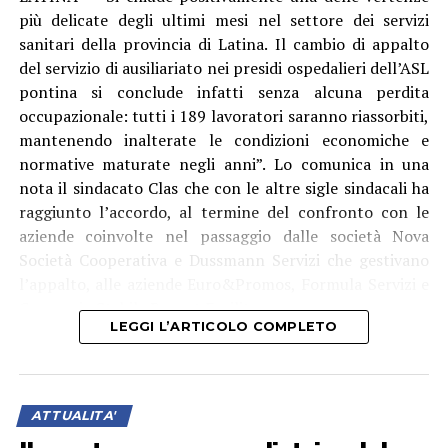
più delicate degli ultimi mesi nel settore dei servizi
sanitari della provincia di Latina. Il cambio di appalto
del servizio di ausiliariato nei presidi ospedalieri dell’ASL
pontina si conclude infatti senza alcuna perdita
occupazionale: tutti i 189 lavoratori saranno riassorbiti,
mantenendo inalterate le condizioni economiche e
Dal 10 al 24 agosto, tutti i giorni dalle 9 alle 12 e dalle
normative maturate negli anni”. Lo comunica in una
15 alle 17, nei locali della Casa della Comunità di Borgo
nota il sindacato Clas che con le altre sigle sindacali ha
Sabotino, sarà dunque operativo un presidio sanitario
raggiunto l’accordo, al termine del confronto con le
destinato a fornire assistenza ambulatoriale ai cittadini
aziende coinvolte nel passaggio dalle società Nova
e ai numerosi turisti presenti sul litorale.
Società Cooperativa e Dussmann Servizi che gestivano
l’appalto, alle aziende Euro&Promos, Formula Servizi e
“Non si tratta semplicemente di aprire un ambulatorio
Consorzio Stabile Bacnet Facility.
estivo – aggiunge ancora il consigliere comunale di Noi
LEGGI L’ARTICOLO COMPLETO
Moderati, Emiliano Licata – ma significa offrire un punto
di riferimento sanitario a chi, fino ad oggi, per una
prestazione non urgente era spesso costretto a
rivolgersi ai medici di medicina generale del borgo, a cui
ATTUALITA'
va il nostro ringraziamento per il grande lavoro svolto