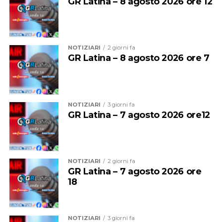
GR Latina – 8 agosto 2026 ore 12
pienamente rispettati e il passaggio tra le aziende
avvenga senza criticità per il personale e per il servizio
reso alla sanità pubblica”.
NOTIZIARI
2 giorni fa
GR Latina – 8 agosto 2026 ore 7
Al microfono di
Antonella Melito
, che ha visitato per
noi la struttura, la soddisfazione del professor
Riccardo
Lubrano
primario del reparto di Pediatria e
NOTIZIARI
3 giorni fa
Neonatologia
GR Latina – 7 agosto 2026 ore12
Audio
00:00
00:00
Player
NOTIZIARI
2 giorni fa
GR Latina – 7 agosto 2026 ore
18
NOTIZIARI
3 giorni fa