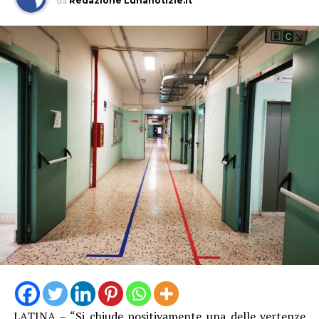
da
Redazione Lunanotizie.it
Latina e naturalmente al Direttore Generale della Asl, la
dott.ssa Sabrina Cenciarelli, per la disponibilità
dimostrata e per aver condiviso la necessità di dare una
risposta rapida al territorio. Allo stesso modo
riconosciamo il lavoro svolto dall’Amministrazione
comunale e dalla Croce Rossa Italiana che, grazie
all’impegno e alla disponibilità dei Presidente del
Comitato di Latina, Lorenzo Munari, metterà a
disposizione un medico e un infermiere per tutta la
durata del servizio. Il progetto – aggiunge il dott. Licata
– sarà interamente finanziato dal Comune di Latina e
costruito attraverso una proficua collaborazione tra
istituzioni”.
LATINA – “Si chiude positivamente una delle vertenze