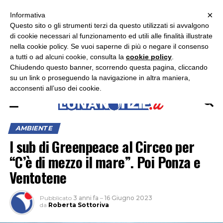
×
ASCOLTA RADIO LUNA
ASCOLTA RADIO IMMAGINE
ASCOLTA RADIO LATINA
Informativa
Questo sito o gli strumenti terzi da questo utilizzati si avvalgono
×
di cookie necessari al funzionamento ed utili alle finalità illustrate
nella cookie policy. Se vuoi saperne di più o negare il consenso
a tutti o ad alcuni cookie, consulta la
cookie policy
.
Chiudendo questo banner, scorrendo questa pagina, cliccando
su un link o proseguendo la navigazione in altra maniera,
acconsenti all’uso dei cookie.
AMBIENTE
I sub di Greenpeace al Circeo per
“C’è di mezzo il mare”. Poi Ponza e
Ventotene
Pubblicato
3 anni fa
–
16 Giugno 2023
da
Roberta Sottoriva