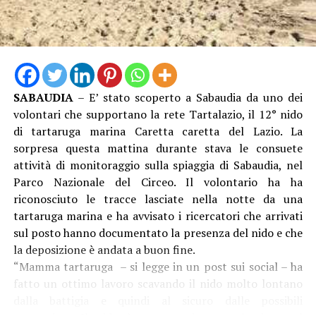
Matilde Celentano – è un impegno strategico per la
nostra amministrazione, perché significa proteggere il
territorio e l’ambiente, risorse fondamentale per lo
sviluppo turistico ed economico della nostra città.
L’approvazione del progetto esecutivo e l’avvio delle
procedure per l’affidamento dei lavori rappresentano
SABAUDIA
– E’ stato scoperto a Sabaudia da uno dei
un passo concreto verso interventi attesi e necessari. La
volontari che supportano la rete Tartalazio, il 12° nido
collaborazione con il Comune di Sabaudia, con Latina
di tartaruga marina Caretta caretta del Lazio. La
ente capofila, ci consente di affrontare il fenomeno
sorpresa questa mattina durante stava le consuete
dell’erosione con una visione più ampia e coordinata.
attività di monitoraggio sulla spiaggia di Sabaudia, nel
Particolare attenzione è rivolta a Rio Martino, ma anche
Parco Nazionale del Circeo. Il volontario ha ha
a Foce Verde, aree di grande valore ambientale e
riconosciuto le tracce lasciate nella notte da una
strategico per il nostro litorale, sulle quali intendiamo
tartaruga marina e ha avvisato i ricercatori che arrivati
continuare a investire per garantirne la tutela e la piena
sul posto hanno documentato la presenza del nido e che
valorizzazione”.
la deposizione è andata a buon fine.
“Mamma tartaruga – si legge in un post sui social – ha
“Con la pubblicazione della determina a contrarre
fatto un ottimo lavoro scavando il nido molto lontano
raggiungiamo un ulteriore obiettivo concreto – dichiara
dalla battigia e quindi al sicuro dalle possibili
l’assessore alla Marina e al Demanio Gianluca Di Cocco –.