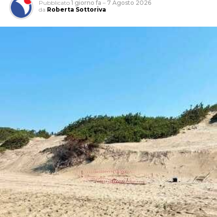
Pubblicato
1 giorno fa
–
7 Agosto 2026
da
Roberta Sottoriva
Tra le aree interessate anche Rio Martino, “sul quale
saranno realizzati interventi finalizzati alla salvaguardia
dell’arenile e al miglioramento della resilienza del
sistema costiero”.
“Quello della difesa della costa – afferma la sindaca