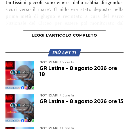
tantissimi piccoli sono emersi dalla sabbia dirigendosi
sicuri verso il mare”. Il nido era stato deposto nella
prima metà di giugno e recintato a cura del Parco
Nazionale del Circeo per essere poi monitorato dal
personale e dai volontari della Rete regionale di
LEGGI L’ARTICOLO COMPLETO
protezione delle tartarughe. “Nei prossimi giorni
potremo dare ulteriori notizie su eventuali altre
emersioni”, assicurano gli esperti.
PIÙ LETTI
NOTIZIARI
2 ore fa
GR Latina – 8 agosto 2026 ore
18
NOTIZIARI
5 ore fa
GR Latina – 8 agosto 2026 ore 15
NOTIZIARI
8 ore fa