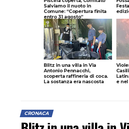
Piscina coperta, Comitato
Fossa
Salviamo il nuoto in
Festa
Comune: “Copertura finita
ediz
entro 31 agosto”
Blitz in una villa in Via
Viole
Antonio Pennacchi,
Casil
scoperta raffineria di coca.
Latin
La sostanza era nascosta
e nel
nel pellet e veniva estratta
CRONACA
Blitz in una villa in