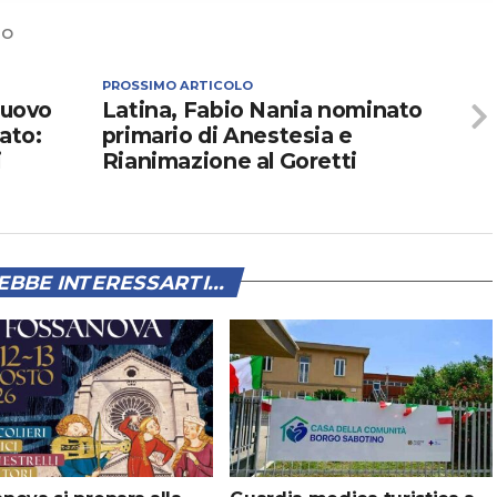
NO
PROSSIMO ARTICOLO
nuovo
Latina, Fabio Nania nominato
tato:
primario di Anestesia e
i
Rianimazione al Goretti
BBE INTERESSARTI...