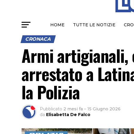
HOME
TUTTE LE NOTIZIE
CRO
CRONACA
Armi artigianali, 
arrestato a Latin
la Polizia
Pubblicato
2 mesi fa
–
15 Giugno 2026
da
Elisabetta De Falco