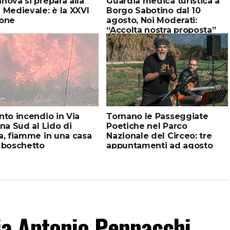
nova si prepara alla
Guardia medica turistica a
 Medievale: è la XXVI
Borgo Sabotino dal 10
ione
agosto, Noi Moderati:
“Accolta nostra proposta”
nto incendio in Via
Tornano le Passeggiate
ina Sud al Lido di
Poetiche nel Parco
a, fiamme in una casa
Nazionale del Circeo: tre
 boschetto
appuntamenti ad agosto
 Via Antonio Pennacchi,