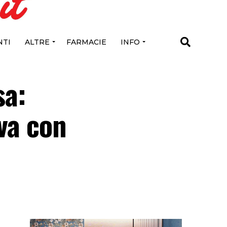
TI
ALTRE
FARMACIE
INFO
sa:
iva con