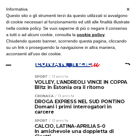
×
ASCOLTA RADIO LUNA
ASCOLTA RADIO IMMAGINE
ASCOLTA RADIO LATINA
Informativa
Questo sito o gli strumenti terzi da questo utilizzati si avvalgono
×
di cookie necessari al funzionamento ed utili alle finalità illustrate
nella cookie policy. Se vuoi saperne di più o negare il consenso
a tutti o ad alcuni cookie, consulta la
cookie policy
.
Chiudendo questo banner, scorrendo questa pagina, cliccando
su un link o proseguendo la navigazione in altra maniera,
acconsenti all’uso dei cookie.
SPORT
13 anni fa
VOLLEY, L’ANDREOLI VINCE IN COPPA
Blitz in Estonia ora il ritorno
CRONACA
13 anni fa
DROGA EXPRESS NEL SUD PONTINO
Domani i primi interrogatori in
carcere
SPORT
13 anni fa
CALCIO, LATINA-APRILIA 5-0
In amichevole una doppietta di