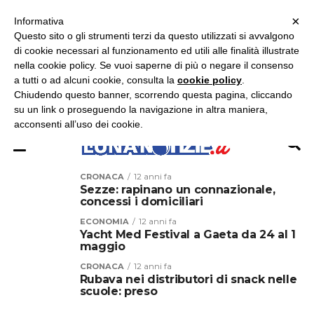
×
ASCOLTA RADIO LUNA
ASCOLTA RADIO IMMAGINE
ASCOLTA RADIO LATINA
Informativa
Questo sito o gli strumenti terzi da questo utilizzati si avvalgono
×
di cookie necessari al funzionamento ed utili alle finalità illustrate
nella cookie policy. Se vuoi saperne di più o negare il consenso
a tutti o ad alcuni cookie, consulta la
cookie policy
.
Chiudendo questo banner, scorrendo questa pagina, cliccando
su un link o proseguendo la navigazione in altra maniera,
acconsenti all’uso dei cookie.
CRONACA
12 anni fa
Sezze: rapinano un connazionale,
concessi i domiciliari
ECONOMIA
12 anni fa
Yacht Med Festival a Gaeta da 24 al 1
maggio
CRONACA
12 anni fa
Rubava nei distributori di snack nelle
scuole: preso