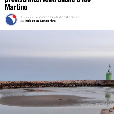
Martino
Pubblicato
1 giorno fa
–
8 Agosto 2026
da
Roberta Sottoriva