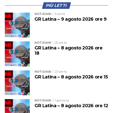
emersioni”, assicurano gli esperti.
PIÙ LETTI
NOTIZIARI
5 ore fa
GR Latina – 9 agosto 2026 ore 9
NOTIZIARI
20 ore fa
GR Latina – 8 agosto 2026 ore
18
NOTIZIARI
23 ore fa
GR Latina – 8 agosto 2026 ore 15
Al 21 luglio erano 11 i nidi di tartaruga marina Caretta
caretta censiti sulle coste del Lazio, tra Torvaianica e
Sperlonga.
NOTIZIARI
1 giorno fa
GR Latina – 8 agosto 2026 ore 12