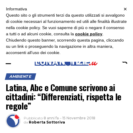
×
ASCOLTA RADIO LUNA
ASCOLTA RADIO IMMAGINE
ASCOLTA RADIO LATINA
Informativa
Questo sito o gli strumenti terzi da questo utilizzati si avvalgono
×
di cookie necessari al funzionamento ed utili alle finalità illustrate
nella cookie policy. Se vuoi saperne di più o negare il consenso
a tutti o ad alcuni cookie, consulta la
cookie policy
.
Chiudendo questo banner, scorrendo questa pagina, cliccando
su un link o proseguendo la navigazione in altra maniera,
acconsenti all’uso dei cookie.
AMBIENTE
Latina, Abc e Comune scrivono ai
cittadini: “Differenziati, rispetta le
regole”
Pubblicato
8 anni fa
–
15 Novembre 2018
da
Roberta Sottoriva