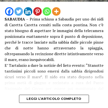
SABAUDIA
– Prima schiusa a Sabaudia per uno dei nidi
di Caretta Caretta censiti sulla costa pontina. Non c’è
stato bisogno di aspettare le immagini della telecamera
posizionata esattamente sopra il punto di deposizione,
perché le tracce lasciate sulla sabbia dalle piccole pinne
che di notte hanno attraversato la spiaggia,
oltrepassando la recinzione dirette istintivamente verso
il mare, erano inequivocabili.
E’ Tartalazio a dare la notizie del lieto evento: “Stanotte
tantissimi piccoli sono emersi dalla sabbia dirigendosi
sicuri verso il mare”. Il nido era stato deposto nella
prima metà di giugno e recintato a cura del Parco
Nazionale del Circeo per essere poi monitorato dal
personale e dai volontari della Rete regionale di
LEGGI L’ARTICOLO COMPLETO
protezione delle tartarughe. “Nei prossimi giorni
potremo dare ulteriori notizie su eventuali altre