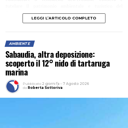
tutelare il patrimonio ambientale e turistico del
litorale”.
LEGGI L’ARTICOLO COMPLETO
AMBIENTE
Sabaudia, altra deposizione:
scoperto il 12° nido di tartaruga
marina
Pubblicato
2 giorni fa
–
7 Agosto 2026
da
Roberta Sottoriva
Tra le aree interessate anche Rio Martino, “sul quale
saranno realizzati interventi finalizzati alla salvaguardia
dell’arenile e al miglioramento della resilienza del
sistema costiero”.