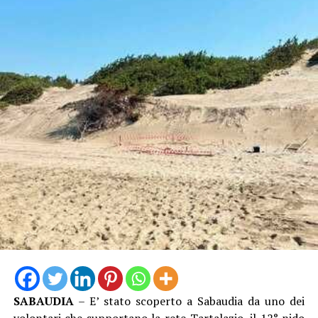
“Quello della difesa della costa – afferma la sindaca
Matilde Celentano – è un impegno strategico per la
nostra amministrazione, perché significa proteggere il
territorio e l’ambiente, risorse fondamentale per lo
sviluppo turistico ed economico della nostra città.
L’approvazione del progetto esecutivo e l’avvio delle
procedure per l’affidamento dei lavori rappresentano
SABAUDIA
– E’ stato scoperto a Sabaudia da uno dei
un passo concreto verso interventi attesi e necessari. La