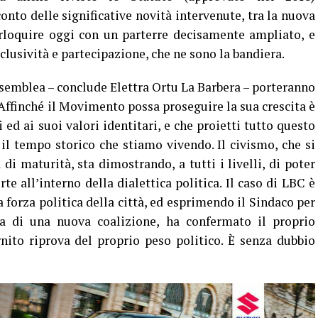
nto delle significative novità intervenute, tra la nuova
erloquire oggi con un parterre decisamente ampliato, e
clusività e partecipazione, che ne sono la bandiera.
semblea – conclude Elettra Ortu La Barbera – porteranno
 Affinché il Movimento possa proseguire la sua crescita è
 ed ai suoi valori identitari, e che proietti tutto questo
il tempo storico che stiamo vivendo. Il civismo, che si
di maturità, sta dimostrando, a tutti i livelli, di poter
te all’interno della dialettica politica. Il caso di LBC è
forza politica della città, ed esprimendo il Sindaco per
za di una nuova coalizione, ha confermato il proprio
nito riprova del proprio peso politico. È senza dubbio