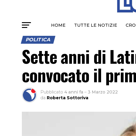
HOME
TUTTE LE NOTIZIE
CRO
POLITICA
Sette anni di La
convocato il pri
Pubblicato
4 anni fa
–
3 Marzo 2022
da
Roberta Sottoriva