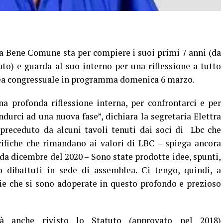
a Bene Comune sta per compiere i suoi primi 7 anni (da
o) e guarda al suo interno per una riflessione a tutto
ea congressuale in programma domenica 6 marzo.
a profonda riflessione interna, per confrontarci e per
durci ad una nuova fase”, dichiara la segretaria Elettra
receduto da alcuni tavoli tenuti dai soci di Lbc che
ifiche che rimandano ai valori di LBC – spiega ancora
a dicembre del 2020 – Sono state prodotte idee, spunti,
o dibattuti in sede di assemblea. Ci tengo, quindi, a
ocie che si sono adoperate in questo profondo e prezioso
rà anche rivisto lo Statuto (approvato nel 2018)