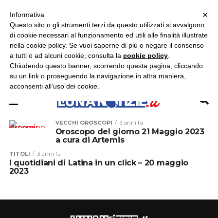
×
ASCOLTA RADIO LUNA
ASCOLTA RADIO IMMAGINE
ASCOLTA RADIO LATINA
Informativa
Questo sito o gli strumenti terzi da questo utilizzati si avvalgono
×
di cookie necessari al funzionamento ed utili alle finalità illustrate
nella cookie policy. Se vuoi saperne di più o negare il consenso
a tutti o ad alcuni cookie, consulta la
cookie policy
.
Chiudendo questo banner, scorrendo questa pagina, cliccando
su un link o proseguendo la navigazione in altra maniera,
acconsenti all’uso dei cookie.
VECCHI OROSCOPI
3 anni fa
Oroscopo del giorno 21 Maggio 2023
a cura di Artemis
TITOLI
3 anni fa
I quotidiani di Latina in un click – 20 maggio
2023