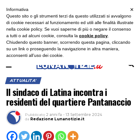
×
ASCOLTA RADIO LUNA
ASCOLTA RADIO IMMAGINE
ASCOLTA RADIO LATINA
Informativa
Questo sito o gli strumenti terzi da questo utilizzati si avvalgono
di cookie necessari al funzionamento ed utili alle finalità illustrate
nella cookie policy. Se vuoi saperne di più o negare il consenso
a tutti o ad alcuni cookie, consulta la
cookie policy
.
Chiudendo questo banner, scorrendo questa pagina, cliccando
su un link o proseguendo la navigazione in altra maniera,
acconsenti all’uso dei cookie.
ATTUALITA'
Il sindaco di Latina incontra i
residenti del quartiere Pantanaccio
Pubblicato
2 anni fa
–
13 Settembre 2024
da
Redazione Lunanotizie.it