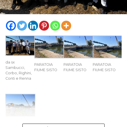
da sx
PARATOIA
PARATOIA
PARATOIA
Sambucci,
FIUME SISTO
FIUME SISTO
FIUME SISTO
Corbo, Righini,
Conti e Renna
PARATOIA