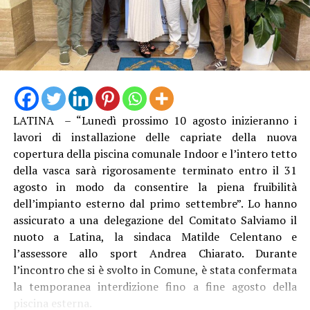
“La struttura messa in funzione questa mattina è lunga
13 metri e alta 3 metri, con travi in acciaio e specifici
trattamenti protettivi per garantire la durabilità anche
LATINA – “Lunedì prossimo 10 agosto inizieranno i
in ambienti marini”, è stato spiegato. Con il direttore
lavori di installazione delle capriate della nuova
generale Natalino Corbo e il presidente del Consorzio di
copertura della piscina comunale Indoor e l’intero tetto
Bonifica Lino Conti, erano presenti l’assessore regionale
della vasca sarà rigorosamente terminato entro il 31
all’Agricoltura Giancarlo Righini, il direttore generale di
agosto in modo da consentire la piena fruibilità
Anbi Lazio Andrea Renna, il presidente della
dell’impianto esterno dal primo settembre”. Lo hanno
commissione regionale attività produttive, Vittorio
assicurato a una delegazione del Comitato Salviamo il
Sambucci e il sindaco di Terracina Francesco Giannetti.
nuoto a Latina, la sindaca Matilde Celentano e
l’assessore allo sport Andrea Chiarato. Durante
l’incontro che si è svolto in Comune, è stata confermata
la temporanea interdizione fino a fine agosto della
piscina esterna.