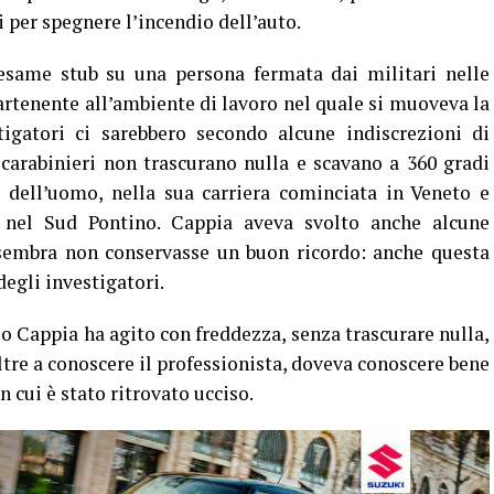
i per spegnere l’incendio dell’auto.
l’esame stub su una persona fermata dai militari nelle
artenente all’ambiente di lavoro nel quale si muoveva la
tigatori ci sarebbero secondo alcune indiscrezioni di
 carabinieri non trascurano nulla e scavano a 360 gradi
e dell’uomo, nella sua carriera cominciata in Veneto e
 nel Sud Pontino. Cappia aveva svolto anche alcune
embra non conservasse un buon ricordo: anche questa
degli investigatori.
so Cappia ha agito con freddezza, senza trascurare nulla,
oltre a conoscere il professionista, doveva conoscere bene
in cui è stato ritrovato ucciso.