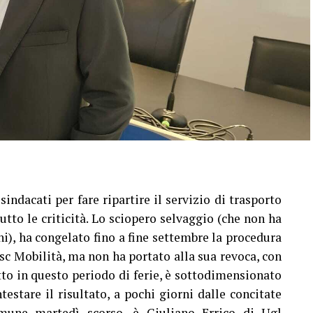
indacati per fare ripartire il servizio di trasporto
utto le criticità. Lo sciopero selvaggio (che non ha
i), ha congelato fino a fine settembre la procedura
sc Mobilità, ma non ha portato alla sua revoca, con
tto in questo periodo di ferie, è sottodimensionato
testare il risultato, a pochi giorni dalle concitate
mune martedì scorso, è Giuliano Errico di Ugl