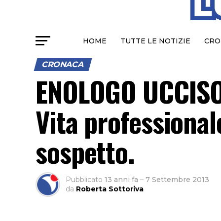
HOME
TUTTE LE NOTIZIE
CRO
CRONACA
ENOLOGO UCCISO,
Vita professional
sospetto.
Pubblicato
13 anni fa
–
7 Settembre 2013
da
Roberta Sottoriva