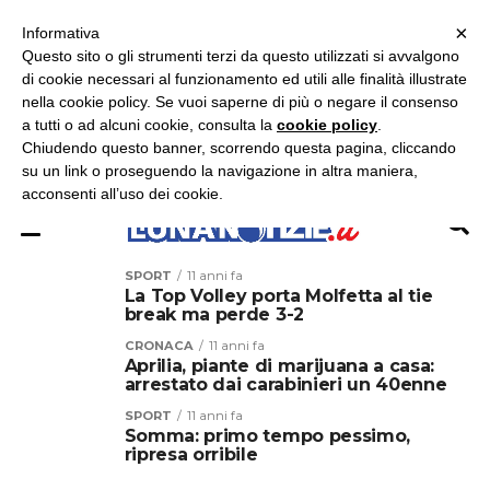
×
ASCOLTA RADIO LUNA
ASCOLTA RADIO IMMAGINE
ASCOLTA RADIO LATINA
Informativa
Questo sito o gli strumenti terzi da questo utilizzati si avvalgono
×
di cookie necessari al funzionamento ed utili alle finalità illustrate
nella cookie policy. Se vuoi saperne di più o negare il consenso
a tutti o ad alcuni cookie, consulta la
cookie policy
.
Chiudendo questo banner, scorrendo questa pagina, cliccando
su un link o proseguendo la navigazione in altra maniera,
acconsenti all’uso dei cookie.
SPORT
11 anni fa
La Top Volley porta Molfetta al tie
break ma perde 3-2
CRONACA
11 anni fa
Aprilia, piante di marijuana a casa:
arrestato dai carabinieri un 40enne
SPORT
11 anni fa
Somma: primo tempo pessimo,
ripresa orribile