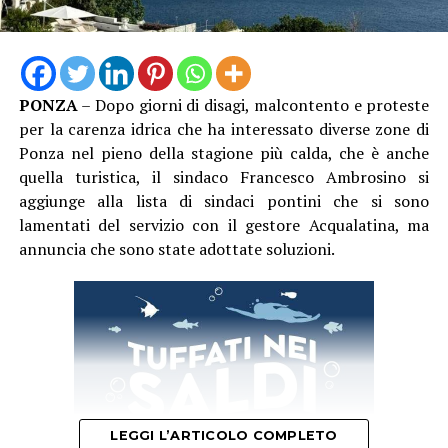
le denunce hanno già raggiunto quota 1.864, quattro
invece gli incidenti mortali. Un bilancio che non
comprende ancora i due lavoratori morti per il caldo nel
mese di luglio e che rende – ad oggi – il quadro ancora
PONZA
– Dopo giorni di disagi, malcontento e proteste
più drammatico”, conclude Garullo
per la carenza idrica che ha interessato diverse zone di
Ponza nel pieno della stagione più calda, che è anche
quella turistica, il sindaco Francesco Ambrosino si
aggiunge alla lista di sindaci pontini che si sono
lamentati del servizio con il gestore Acqualatina, ma
annuncia che sono state adottate soluzioni.
LEGGI L’ARTICOLO COMPLETO