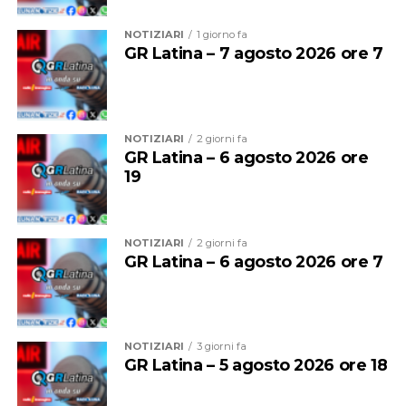
l’inizio della stagione scolastica, quando andrà garantito
agli studenti il diritto alla mobilità che è sacrosanto”.
NOTIZIARI
1 giorno fa
GR Latina – 7 agosto 2026 ore 7
NOTIZIARI
2 giorni fa
GR Latina – 6 agosto 2026 ore
19
NOTIZIARI
2 giorni fa
GR Latina – 6 agosto 2026 ore 7
Audio
00:00
00:00
Player
Per il sindacalista, che martedì sedeva al tavolo con
NOTIZIARI
3 giorni fa
altre due sigle, Cgil e Uil, ci sono due motivi
GR Latina – 5 agosto 2026 ore 18
fondamentali: “Se non si revoca la procedura o si chiude
con un esito positivo la procedura di licenziamento