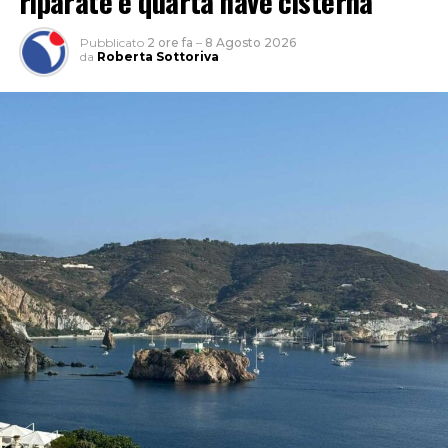
riparate e quarta nave cisterna”
Pubblicato
2 ore fa
–
8 Agosto 2026
da
Roberta Sottoriva
“L’approfondimento del sindacato – spiega Garullo –
sviluppa l’indicatore del rischio rapportando il numero
dei casi denunciati a quello degli occupati per
permettere un confronto omogeneo tra i diversi
territori laziali, indipendentemente dalla loro
dimensione occupazionale. Sul piano dei numeri assoluti
dal dossier emerge che lo scorso anno nella provincia di
Latina ci sono state 3.519 denunce di infortunio sul
lavoro, 13 con esito mortale. Nei primi sei mesi del 2026