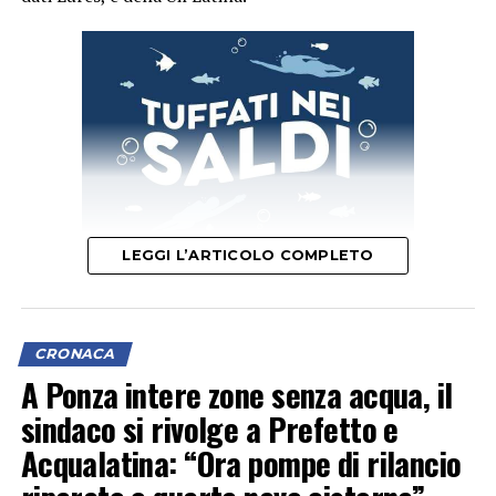
LEGGI L’ARTICOLO COMPLETO
Il segretario provinciale Luigi Garullo spiega che “con un
indice di 6 infortuni mortali ogni 100mila occupati, il
CRONACA
territorio pontino si è posizionato subito dopo
A Ponza intere zone senza acqua, il
Frosinone (6,3) e prima di Rieti (5,1), Viterbo (4) e Roma
sindaco si rivolge a Prefetto e
(3,1)”.
Acqualatina: “Ora pompe di rilancio