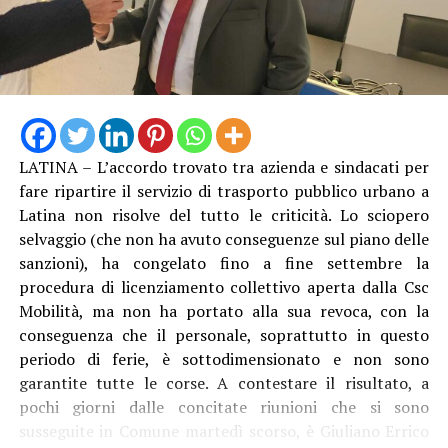
LATINA – L’accordo trovato tra azienda e sindacati per
Anche Ambrosino come altri suoi colleghi si è dovuto
fare ripartire il servizio di trasporto pubblico urbano a
rivolgere al Prefetto di Latina, e ha avuto “interlocuzioni
Latina non risolve del tutto le criticità. Lo sciopero
serrate” con l’Amministratore Delegato e il Presidente di
selvaggio (che non ha avuto conseguenze sul piano delle
Acqualatina, oltre che con i vari funzionari e tecnici
sanzioni), ha congelato fino a fine settembre la
coinvolti. “Dopo aver compreso la gravità della
procedura di licenziamento collettivo aperta dalla Csc
situazione, tutti si sono attivati per intervenire sulle
Mobilità, ma non ha portato alla sua revoca, con la
disfunzioni – racconta il primo cittadino dlel’isola – Le
conseguenza che il personale, soprattutto in questo
pompe di rilancio sono state riparate e, da oggi, sulla
periodo di ferie, è sottodimensionato e non sono
linea abbiamo anche la quarta nave cisterna, la “Cesare”.
garantite tutte le corse. A contestare il risultato, a
Questo dovrebbe garantire un maggiore apporto
pochi giorni dalle concitate riunioni che si sono
d’acqua e, soprattutto, una pressione più costante,
susseguite in Comune martedì scorso, è Giuliano Errico
consentendo di raggiungere anche le zone più alte