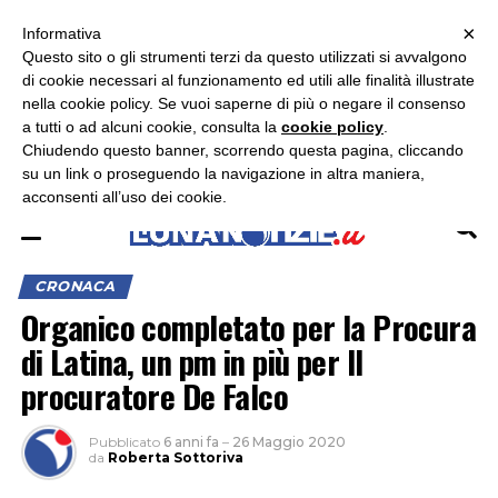
×
ASCOLTA RADIO LUNA
ASCOLTA RADIO IMMAGINE
ASCOLTA RADIO LATINA
Informativa
Questo sito o gli strumenti terzi da questo utilizzati si avvalgono
×
di cookie necessari al funzionamento ed utili alle finalità illustrate
nella cookie policy. Se vuoi saperne di più o negare il consenso
a tutti o ad alcuni cookie, consulta la
cookie policy
.
Chiudendo questo banner, scorrendo questa pagina, cliccando
su un link o proseguendo la navigazione in altra maniera,
acconsenti all’uso dei cookie.
CRONACA
Organico completato per la Procura
di Latina, un pm in più per Il
procuratore De Falco
Pubblicato
6 anni fa
–
26 Maggio 2020
da
Roberta Sottoriva