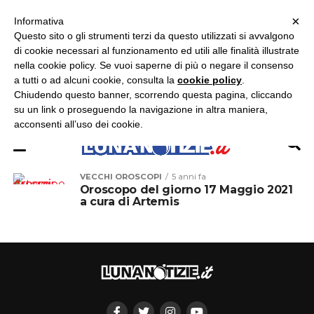
×
ASCOLTA RADIO LUNA
ASCOLTA RADIO IMMAGINE
ASCOLTA RADIO LATINA
Informativa
Questo sito o gli strumenti terzi da questo utilizzati si avvalgono
×
di cookie necessari al funzionamento ed utili alle finalità illustrate
nella cookie policy. Se vuoi saperne di più o negare il consenso
a tutti o ad alcuni cookie, consulta la
cookie policy
.
Chiudendo questo banner, scorrendo questa pagina, cliccando
su un link o proseguendo la navigazione in altra maniera,
acconsenti all’uso dei cookie.
VECCHI OROSCOPI
5 anni fa
Oroscopo del giorno 17 Maggio 2021
a cura di Artemis