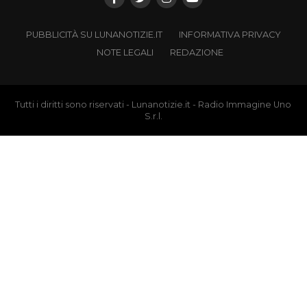
PUBBLICITÀ SU LUNANOTIZIE.IT
INFORMATIVA PRIVACY
NOTE LEGALI
REDAZIONE
Tutti i diritti sono riservati - Lunanotizie.it - Radio Immagine Uno
S.r.l.