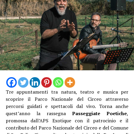
il Cacciatore di topi, l’Araldo del borgo e il Mendicante
pellegrino.
Tre appuntamenti tra natura, teatro e musica per
scoprire il Parco Nazionale del Circeo attraverso
Camminando nel borgo si incroceranno proposte
percorsi guidati e spettacoli dal vivo. Torna anche
artistiche per tutti i gusti. Presso l’Infermeria dei
quest’anno la rassegna
Passeggiate Poetiche
,
Conversi andrà in scena lo spettacolo di teatro-danza
promossa dall’APS Exotique con il patrocinio e il
“Le Donne del Fuoco” a cura di Piedi Scalzi, un’opera
contributo del Parco Nazionale del Circeo e del Comune
intensa ispirata all’universo femminile medievale,