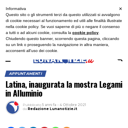
×
ASCOLTA RADIO LUNA
ASCOLTA RADIO IMMAGINE
ASCOLTA RADIO LATINA
Informativa
Questo sito o gli strumenti terzi da questo utilizzati si avvalgono
×
di cookie necessari al funzionamento ed utili alle finalità illustrate
nella cookie policy. Se vuoi saperne di più o negare il consenso
a tutti o ad alcuni cookie, consulta la
cookie policy
.
Chiudendo questo banner, scorrendo questa pagina, cliccando
su un link o proseguendo la navigazione in altra maniera,
acconsenti all’uso dei cookie.
APPUNTAMENTI
Latina, inaugurata la mostra Legami
in Alluminio
Pubblicato
5 anni fa
–
4 Ottobre 2021
da
Redazione Lunanotizie.it