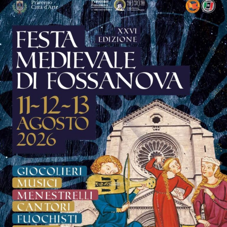
riflessione che arricchisce ulteriormente il programma
della manifestazione.
La musica continuerà poi ad essere protagonista sui tre
palchi della festa.
Sul palco del
Grappa Jazz Festival
salirà il
Luca
Mannutza & Paolo Recchia Duo,
raffinata formazione