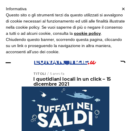
×
ASCOLTA RADIO LUNA
ASCOLTA RADIO IMMAGINE
ASCOLTA RADIO LATINA
Informativa
Questo sito o gli strumenti terzi da questo utilizzati si avvalgono
×
di cookie necessari al funzionamento ed utili alle finalità illustrate
nella cookie policy. Se vuoi saperne di più o negare il consenso
a tutti o ad alcuni cookie, consulta la
cookie policy
.
Chiudendo questo banner, scorrendo questa pagina, cliccando
su un link o proseguendo la navigazione in altra maniera,
acconsenti all’uso dei cookie.
TITOLI
5 anni fa
I quotidiani locali in un click – 15
dicembre 2021