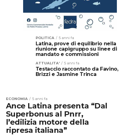
POLITICA
5 anni fa
Latina, prove di equilibrio nella
riunione capigruppo su linee di
mandato e commissioni
ATTUALITA'
5 anni fa
Testaccio raccontato da Favino,
Brizzi e Jasmine Trinca
ECONOMIA
5 anni fa
Ance Latina presenta “Dal
Superbonus al Pnrr,
l’edilizia motore della
ripresa italiana”