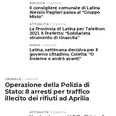
POLITICA
5 anni fa
Il consigliere comunale di Latina
Alessio Pagliari passa al “Gruppo
Misto”
ATTUALITA'
5 anni fa
La Provincia di Latina per Telethon
2021. Il Prefetto: “Solidarietà
strumento di rinascita”
AUDIO
5 anni fa
Latina, settimana decisiva per il
governo cittadino, Coletta: “O
insieme o andrò avanti”
CRONACA
5 anni fa
Operazione della Polizia di
Stato: 8 arresti per traffico
illecito dei rifiuti ad Aprilia
ATTUALITA'
5 anni fa