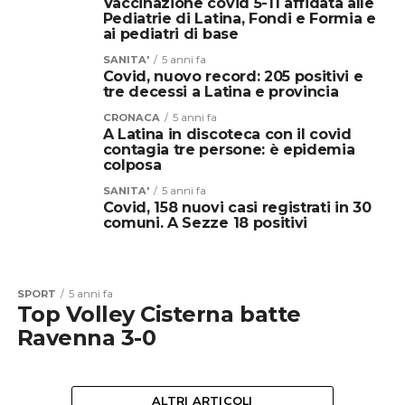
Vaccinazione covid 5-11 affidata alle
Pediatrie di Latina, Fondi e Formia e
ai pediatri di base
SANITA'
5 anni fa
Covid, nuovo record: 205 positivi e
tre decessi a Latina e provincia
CRONACA
5 anni fa
A Latina in discoteca con il covid
contagia tre persone: è epidemia
colposa
SANITA'
5 anni fa
Covid, 158 nuovi casi registrati in 30
comuni. A Sezze 18 positivi
SPORT
5 anni fa
Top Volley Cisterna batte
Ravenna 3-0
ALTRI ARTICOLI