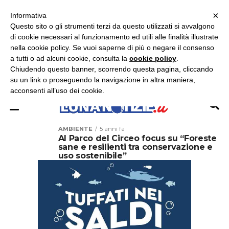
×
ASCOLTA RADIO LUNA
ASCOLTA RADIO IMMAGINE
ASCOLTA RADIO LATINA
Informativa
Questo sito o gli strumenti terzi da questo utilizzati si avvalgono
×
di cookie necessari al funzionamento ed utili alle finalità illustrate
nella cookie policy. Se vuoi saperne di più o negare il consenso
a tutti o ad alcuni cookie, consulta la
cookie policy
.
Chiudendo questo banner, scorrendo questa pagina, cliccando
su un link o proseguendo la navigazione in altra maniera,
acconsenti all’uso dei cookie.
AMBIENTE
5 anni fa
Al Parco del Circeo focus su “Foreste
sane e resilienti tra conservazione e
uso sostenibile”