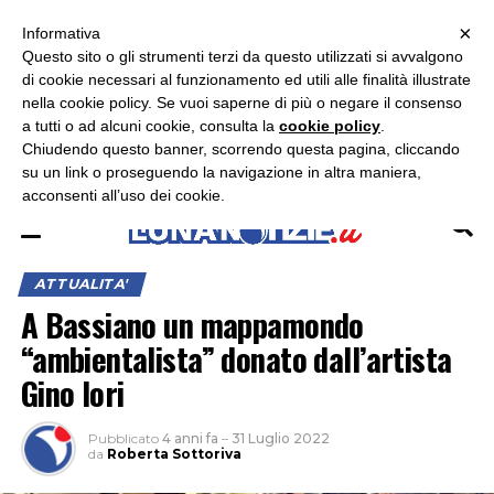
×
ASCOLTA RADIO LUNA
ASCOLTA RADIO IMMAGINE
ASCOLTA RADIO LATINA
Informativa
Questo sito o gli strumenti terzi da questo utilizzati si avvalgono
×
di cookie necessari al funzionamento ed utili alle finalità illustrate
nella cookie policy. Se vuoi saperne di più o negare il consenso
a tutti o ad alcuni cookie, consulta la
cookie policy
.
Chiudendo questo banner, scorrendo questa pagina, cliccando
su un link o proseguendo la navigazione in altra maniera,
acconsenti all’uso dei cookie.
ATTUALITA'
A Bassiano un mappamondo
“ambientalista” donato dall’artista
Gino Iori
Pubblicato
4 anni fa
–
31 Luglio 2022
da
Roberta Sottoriva