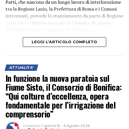
Patti, che nascono da un lungo lavoro di interlocuzione
tra la Regione Lazio, la Prefettura di Roma e i Comuni
interessati, prevede lo stanziamento da parte di Regione
Lazio pari a
50mila euro per il Comune di Anzio
e
48.780 euro per il Comune di Nettuno
.
LEGGI L’ARTICOLO COMPLETO
ATTUALITA'
In funzione la nuova paratoia sul
Fiume Sisto, il Consorzio di Bonifica:
“Qui colture d’eccellenza, opera
fondamentale per l’irrigazione del
comprensorio”
I Patti Sicurezza promuoveranno una collaborazione
sinergica tra Prefettura, Regione e Comune per
Pubblicato
1 giorno fa
–
6 Agosto 2026