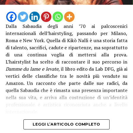
cittadini», sottolinea l’assessore
Luisa Regimenti
.
trattamenti protettivi per garantire la durabilità anche
in ambienti marini”, è stato spiegato. Con il direttore
generale Natalino Corbo e il presidente del Consorzio di
Bonifica Lino Conti, erano presenti l’assessore regionale
Dalla Sabaudia degli anni ’70 ai palcoscenici
all’Agricoltura Giancarlo Righini, il direttore generale di
internazionali dell’hairstyling, passando per Milano,
Anbi Lazio Andrea Renna, il presidente della
Roma e New York. Quella di Kikò Nalli è una storia fatta
commissione regionale attività produttive, Vittorio
di talento, sacrifici, cadute e ripartenze, ma soprattutto
Sambucci e il sindaco di Terracina Francesco Giannetti.
di una continua voglia di mettersi alla prova.
L’hairstylist ha scelto di raccontare il suo percorso in
Damme du lame e levate
, il libro edito da Lab DFG, già ai
vertici delle classifiche tra le novità più vendute su
Amazon. Un racconto che parte dalle sue radici, da
quella Sabaudia che è rimasta una presenza importante
nella sua vita, e arriva alla costruzione di un’identità
professionale e artistica riconosciuta anche a livello
internazionale.
LEGGI L’ARTICOLO COMPLETO