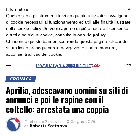
×
ASCOLTA RADIO LUNA
ASCOLTA RADIO IMMAGINE
ASCOLTA RADIO LATINA
Informativa
Questo sito o gli strumenti terzi da questo utilizzati si avvalgono
×
di cookie necessari al funzionamento ed utili alle finalità illustrate
nella cookie policy. Se vuoi saperne di più o negare il consenso
a tutti o ad alcuni cookie, consulta la
cookie policy
.
Chiudendo questo banner, scorrendo questa pagina, cliccando
su un link o proseguendo la navigazione in altra maniera,
acconsenti all’uso dei cookie.
CRONACA
Aprilia, adescavano uomini su siti di
annunci e poi le rapine con il
coltello: arrestata una coppia
Pubblicato
2 mesi fa
–
10 Giugno 2026
da
Roberta Sottoriva