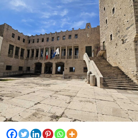
La proprietaria di una delle vetture coinvolte ha
denunciato l’accaduto anche attraverso un video
pubblicato sui social, nella speranza di poter raccogliere
informazioni utili a ricostruire quanto accaduto e
individuare il responsabile.
Al momento, infatti, non risulta che qualcuno abbia
assistito direttamente all’incidente, nonostante il
lungomare fosse particolarmente affollato proprio
nell’ora di punta del sabato.