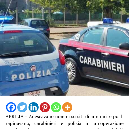
APRILIA – Adescavano uomini su siti di annunci e poi li
rapinavano, carabinieri e polizia in un’operazione