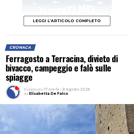
LEGGI L’ARTICOLO COMPLETO
CRONACA
Ferragosto a Terracina, divieto di
bivacco, campeggio e falò sulle
L’ipotesi è quella di un veicolo finito contro le tre auto,
spiagge
il cui conducente non si sarebbe fermato dopo l’impatto
per verificare i danni né per lasciare i propri dati,
Pubblicato
17 ore fa
–
8 Agosto 2026
facendo perdere le proprie tracce.
da
Elisabetta De Falco