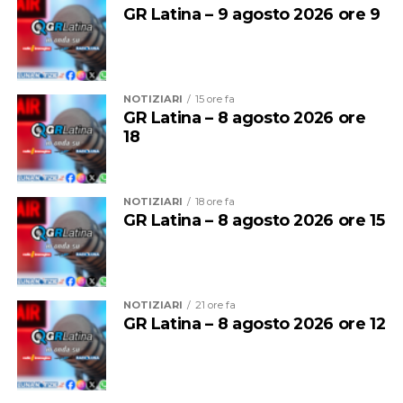
di bevande alcoliche e le attività di intrattenimento
GR Latina – 9 agosto 2026 ore 9
musicale e danzante, con l’obiettivo di prevenire
situazioni di criticità legate agli assembramenti e
all’utilizzo improprio delle spiagge.
NOTIZIARI
15 ore fa
GR Latina – 8 agosto 2026 ore
18
NOTIZIARI
18 ore fa
GR Latina – 8 agosto 2026 ore 15
NOTIZIARI
21 ore fa
GR Latina – 8 agosto 2026 ore 12
Per entrambe le giornate sarà quindi vietato
bivaccare,
campeggiare e accendere fuochi o falò
su tutte le
spiagge del litorale comunale.