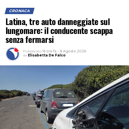
CRONACA
Latina, tre auto danneggiate sul
lungomare: il conducente scappa
senza fermarsi
Pubblicato
16 ore fa
–
8 Agosto 2026
da
Elisabetta De Falco