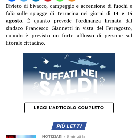
Divieto di bivacco, campeggio e accensione di fuochi e
falò sulle spiagge di Terracina nei giorni di
14 e 15
agosto
. È quanto prevede l’ordinanza firmata dal
sindaco Francesco Giannetti in vista del Ferragosto,
quando è previsto un forte afflusso di persone sul
litorale cittadino.
LEGGI L’ARTICOLO COMPLETO
PIÙ LETTI
Il provvedimento disciplina anche la somministrazione
NOTIZIARI
8 minuti fa