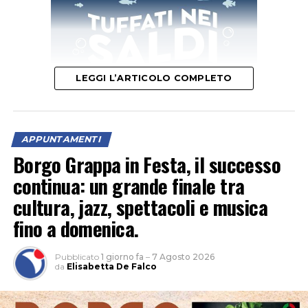
LEGGI L’ARTICOLO COMPLETO
APPUNTAMENTI
“Un’occasione per vivere la natura al calar del sole e
Borgo Grappa in Festa, il successo
scoprire le meraviglie del cielo notturno tra stelle,
continua: un grande finale tra
costellazioni e pianeti”, è l’invito della Fondazione
cultura, jazz, spettacoli e musica
Caetani. Nel parco naturale non c’è inquinamento
fino a domenica.
luminoso e la volta celeste appare ancora più
spettacolare.
Pubblicato
1 giorno fa
–
7 Agosto 2026
da
Elisabetta De Falco