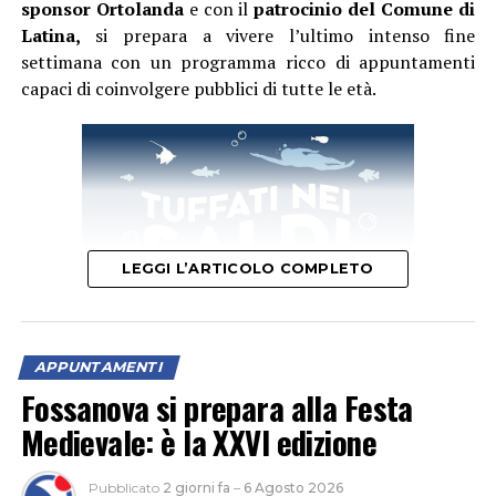
sponsor Ortolanda
e con il
patrocinio del Comune di
Latina,
si prepara a vivere l’ultimo intenso fine
settimana con un programma ricco di appuntamenti
capaci di coinvolgere pubblici di tutte le età.
LEGGI L’ARTICOLO COMPLETO
APPUNTAMENTI
Fossanova si prepara alla Festa
Il primo appuntamento del weekend è quello di domani,
Medievale: è la XXVI edizione
sabato 8 agosto
, quando la festa si aprirà con un
momento dedicato alla cultura. Protagonista sarà la
Pubblicato
2 giorni fa
–
6 Agosto 2026