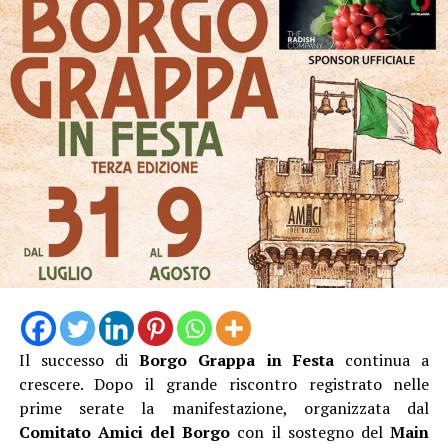
L’ingresso con unico orario alle 19 Dalle 19:15 alle
20:45, l’escursione, poi la pausa per cena al sacco, quindi
dalle 21:20 alle 23:00 l’ Osservazione guidata del cielo
stellato con gli esperti dell’APA.
Biglietto 10 euro.
Il successo di
Borgo Grappa in Festa
continua a
crescere. Dopo il grande riscontro registrato nelle
prime serate la manifestazione, organizzata dal
Comitato Amici del Borgo
con il sostegno del
Main