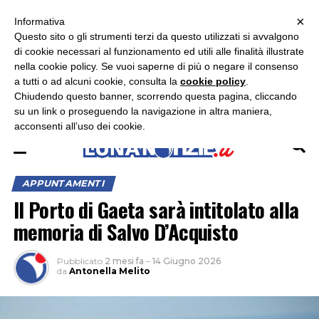
×
ASCOLTA RADIO LUNA
ASCOLTA RADIO IMMAGINE
ASCOLTA RADIO LATINA
Informativa
Questo sito o gli strumenti terzi da questo utilizzati si avvalgono
×
di cookie necessari al funzionamento ed utili alle finalità illustrate
nella cookie policy. Se vuoi saperne di più o negare il consenso
a tutti o ad alcuni cookie, consulta la
cookie policy
.
Chiudendo questo banner, scorrendo questa pagina, cliccando
su un link o proseguendo la navigazione in altra maniera,
acconsenti all’uso dei cookie.
APPUNTAMENTI
Il Porto di Gaeta sarà intitolato alla
memoria di Salvo D’Acquisto
Pubblicato
2 mesi fa
–
14 Giugno 2026
da
Antonella Melito