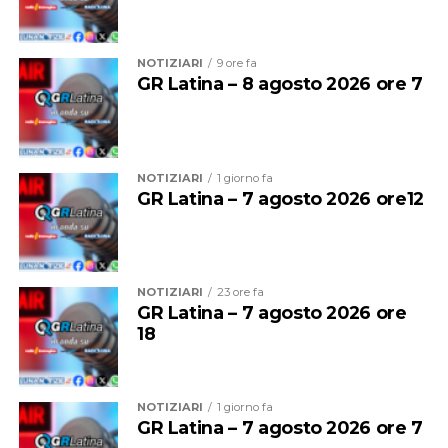
suggestivi come “La capitanessa de Romolan” su
trampoli, il Cantagallo Menestrello, i Saltafossum, la
NOTIZIARI
9 ore fa
Donna Corvo, i Corti teatrali della tradizione medievale,
GR Latina – 8 agosto 2026 ore 7
il Cacciatore di topi, l’Araldo del borgo e il Mendicante
pellegrino.
NOTIZIARI
1 giorno fa
GR Latina – 7 agosto 2026 ore12
NOTIZIARI
23 ore fa
GR Latina – 7 agosto 2026 ore
18
NOTIZIARI
1 giorno fa
Camminando nel borgo si incroceranno proposte
GR Latina – 7 agosto 2026 ore 7
artistiche per tutti i gusti. Presso l’Infermeria dei