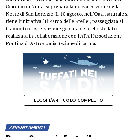
Giardino di Ninfa, si prepara la nuova edizione della
Notte di San Lorenzo. Il 10 agosto, nell’Oasi naturale si
tiene l’iniziativa “Il Parco delle Stelle”, passeggiata al
tramonto e osservazione guidata del cielo stellato
realizzata in collaborazione con l’APA l’Associazione
Pontina di Astronomia Sezione di Latina.
LEGGI L’ARTICOLO COMPLETO
APPUNTAMENTI
“Un’occasione per vivere la natura al calar del sole e