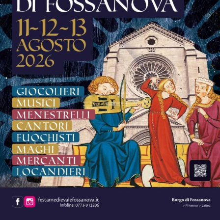
La musica continuerà poi ad essere protagonista sui tre
palchi della festa.
Sul palco del
Grappa Jazz Festival
salirà il
Luca
Mannutza & Paolo Recchia Duo,
raffinata formazione
composta da pianoforte e sassofono contralto, mentre
domenica 9 agosto il festival chiuderà con il Jordan
Corda 5et
, formazione guidata dal vibrafonista Jordan
Corda insieme a Filippo Bianchini, Dario Rogato
(direttore artistico del Grappa Jazz Festival), Luca
Bulgarelli e Sasha Mashin.