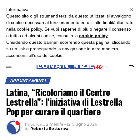
×
ASCOLTA RADIO LUNA
ASCOLTA RADIO IMMAGINE
ASCOLTA RADIO LATINA
Informativa
Questo sito o gli strumenti terzi da questo utilizzati si avvalgono
×
di cookie necessari al funzionamento ed utili alle finalità illustrate
nella cookie policy. Se vuoi saperne di più o negare il consenso
a tutti o ad alcuni cookie, consulta la
cookie policy
.
Chiudendo questo banner, scorrendo questa pagina, cliccando
su un link o proseguendo la navigazione in altra maniera,
acconsenti all’uso dei cookie.
APPUNTAMENTI
Latina, “Ricoloriamo il Centro
Lestrella”: l’iniziativa di Lestrella
Pop per curare il quartiere
Pubblicato
2 mesi fa
–
12 Giugno 2026
da
Roberta Sottoriva