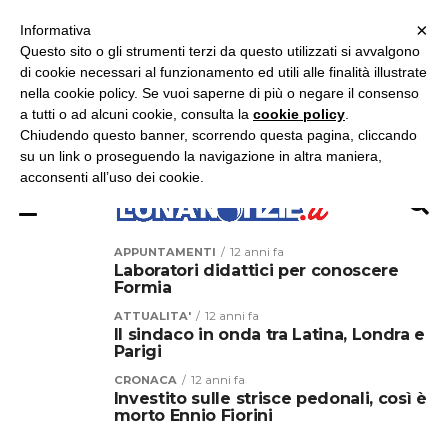
×
ASCOLTA RADIO LUNA
ASCOLTA RADIO IMMAGINE
ASCOLTA RADIO LATINA
Informativa
Questo sito o gli strumenti terzi da questo utilizzati si avvalgono
×
di cookie necessari al funzionamento ed utili alle finalità illustrate
nella cookie policy. Se vuoi saperne di più o negare il consenso
a tutti o ad alcuni cookie, consulta la
cookie policy
.
Chiudendo questo banner, scorrendo questa pagina, cliccando
su un link o proseguendo la navigazione in altra maniera,
acconsenti all’uso dei cookie.
APPUNTAMENTI
12 anni fa
Laboratori didattici per conoscere
Formia
ATTUALITA'
12 anni fa
Il sindaco in onda tra Latina, Londra e
Parigi
CRONACA
12 anni fa
Investito sulle strisce pedonali, così è
morto Ennio Fiorini