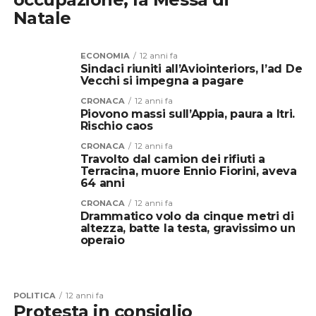
Natale
ECONOMIA
12 anni fa
Sindaci riuniti all’Aviointeriors, l’ad De
Vecchi si impegna a pagare
CRONACA
12 anni fa
Piovono massi sull’Appia, paura a Itri.
Rischio caos
CRONACA
12 anni fa
Travolto dal camion dei rifiuti a
Terracina, muore Ennio Fiorini, aveva
64 anni
CRONACA
12 anni fa
Drammatico volo da cinque metri di
altezza, batte la testa, gravissimo un
operaio
POLITICA
12 anni fa
Protesta in consiglio