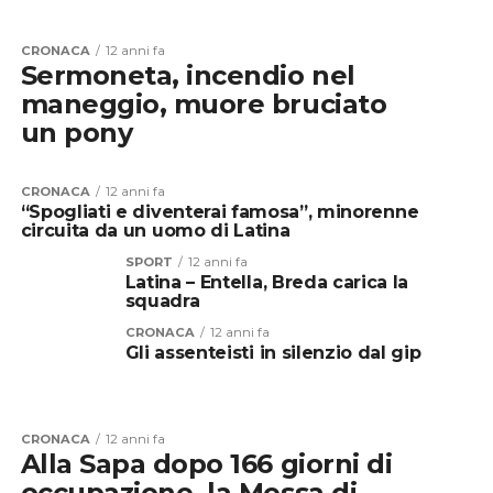
CRONACA
12 anni fa
Sermoneta, incendio nel
maneggio, muore bruciato
un pony
CRONACA
12 anni fa
“Spogliati e diventerai famosa”, minorenne
circuita da un uomo di Latina
SPORT
12 anni fa
Latina – Entella, Breda carica la
squadra
CRONACA
12 anni fa
Gli assenteisti in silenzio dal gip
CRONACA
12 anni fa
Alla Sapa dopo 166 giorni di
occupazione, la Messa di