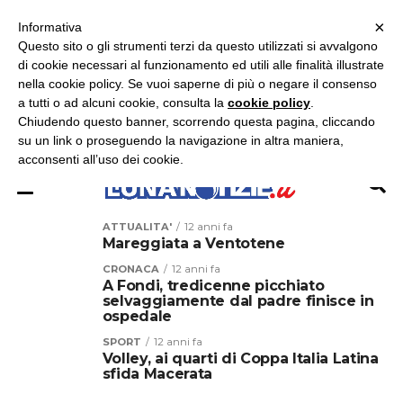
×
ASCOLTA RADIO LUNA
ASCOLTA RADIO IMMAGINE
ASCOLTA RADIO LATINA
Informativa
Questo sito o gli strumenti terzi da questo utilizzati si avvalgono
×
di cookie necessari al funzionamento ed utili alle finalità illustrate
nella cookie policy. Se vuoi saperne di più o negare il consenso
a tutti o ad alcuni cookie, consulta la
cookie policy
.
Chiudendo questo banner, scorrendo questa pagina, cliccando
su un link o proseguendo la navigazione in altra maniera,
acconsenti all’uso dei cookie.
ATTUALITA'
12 anni fa
Mareggiata a Ventotene
CRONACA
12 anni fa
A Fondi, tredicenne picchiato
selvaggiamente dal padre finisce in
ospedale
SPORT
12 anni fa
Volley, ai quarti di Coppa Italia Latina
sfida Macerata