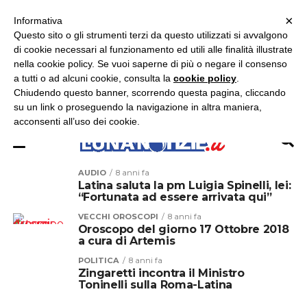
×
ASCOLTA RADIO LUNA
ASCOLTA RADIO IMMAGINE
ASCOLTA RADIO LATINA
Informativa
Questo sito o gli strumenti terzi da questo utilizzati si avvalgono
×
di cookie necessari al funzionamento ed utili alle finalità illustrate
nella cookie policy. Se vuoi saperne di più o negare il consenso
a tutti o ad alcuni cookie, consulta la
cookie policy
.
Chiudendo questo banner, scorrendo questa pagina, cliccando
su un link o proseguendo la navigazione in altra maniera,
acconsenti all’uso dei cookie.
AUDIO
8 anni fa
Latina saluta la pm Luigia Spinelli, lei:
“Fortunata ad essere arrivata qui”
VECCHI OROSCOPI
8 anni fa
Oroscopo del giorno 17 Ottobre 2018
a cura di Artemis
POLITICA
8 anni fa
Zingaretti incontra il Ministro
Toninelli sulla Roma-Latina