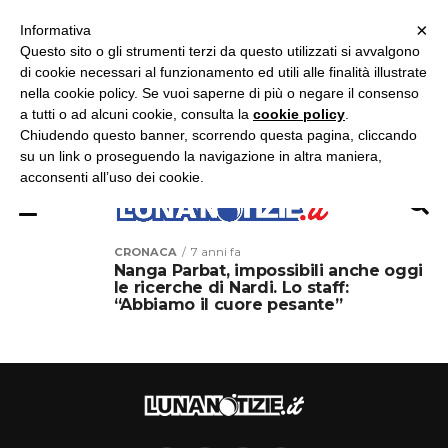
×
ASCOLTA RADIO LUNA
ASCOLTA RADIO IMMAGINE
ASCOLTA RADIO LATINA
Informativa
Questo sito o gli strumenti terzi da questo utilizzati si avvalgono
×
di cookie necessari al funzionamento ed utili alle finalità illustrate
nella cookie policy. Se vuoi saperne di più o negare il consenso
a tutti o ad alcuni cookie, consulta la
cookie policy
.
Chiudendo questo banner, scorrendo questa pagina, cliccando
su un link o proseguendo la navigazione in altra maniera,
acconsenti all’uso dei cookie.
CRONACA
7 anni fa
Nanga Parbat, impossibili anche oggi
le ricerche di Nardi. Lo staff:
“Abbiamo il cuore pesante”