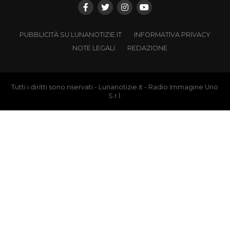
PUBBLICITÀ SU LUNANOTIZIE.IT
INFORMATIVA PRIVACY
NOTE LEGALI
REDAZIONE
Tutti i diritti sono riservati - Lunanotizie.it - Radio Immagine Uno
S.r.l.