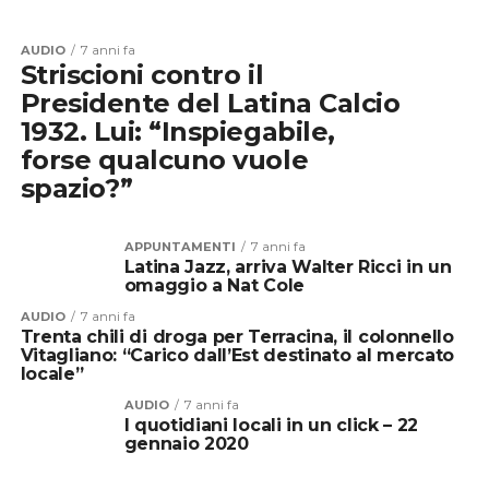
AUDIO
7 anni fa
Striscioni contro il
Presidente del Latina Calcio
1932. Lui: “Inspiegabile,
forse qualcuno vuole
spazio?”
APPUNTAMENTI
7 anni fa
Latina Jazz, arriva Walter Ricci in un
omaggio a Nat Cole
AUDIO
7 anni fa
Trenta chili di droga per Terracina, il colonnello
Vitagliano: “Carico dall’Est destinato al mercato
locale”
AUDIO
7 anni fa
I quotidiani locali in un click – 22
gennaio 2020