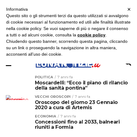
×
ASCOLTA RADIO LUNA
ASCOLTA RADIO IMMAGINE
ASCOLTA RADIO LATINA
Informativa
Questo sito o gli strumenti terzi da questo utilizzati si avvalgono
×
di cookie necessari al funzionamento ed utili alle finalità illustrate
nella cookie policy. Se vuoi saperne di più o negare il consenso
a tutti o ad alcuni cookie, consulta la
cookie policy
.
Chiudendo questo banner, scorrendo questa pagina, cliccando
su un link o proseguendo la navigazione in altra maniera,
acconsenti all’uso dei cookie.
POLITICA
7 anni fa
Moscardelli: “Ecco il piano di rilancio
della sanità pontina”
VECCHI OROSCOPI
7 anni fa
Oroscopo del giorno 23 Gennaio
2020 a cura di Artemis
ECONOMIA
7 anni fa
Concessioni fino al 2033, balneari
riuniti a Formia