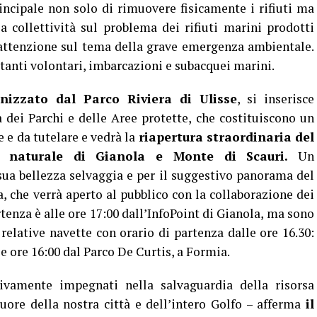
rincipale non solo di rimuovere fisicamente i rifiuti ma
a collettività sul problema dei rifiuti marini prodotti
’attenzione sul tema della grave emergenza ambientale.
tanti volontari, imbarcazioni e subacquei marini.
izzato dal Parco Riviera di Ulisse
, si inserisce
dei Parchi e delle Aree protette, che costituiscono un
 e da tutelare e vedrà la
riapertura straordinaria del
ea naturale di Gianola e Monte di Scauri.
Un
 sua bellezza selvaggia e per il suggestivo panorama del
a, che verrà aperto al pubblico con la collaborazione dei
enza è alle ore 17:00 dall’InfoPoint di Gianola, ma sono
 relative navette con orario di partenza dalle ore 16.30:
lle ore 16:00 dal Parco De Curtis, a Formia.
vamente impegnati nella salvaguardia della risorsa
uore della nostra città e dell’intero Golfo – afferma
il