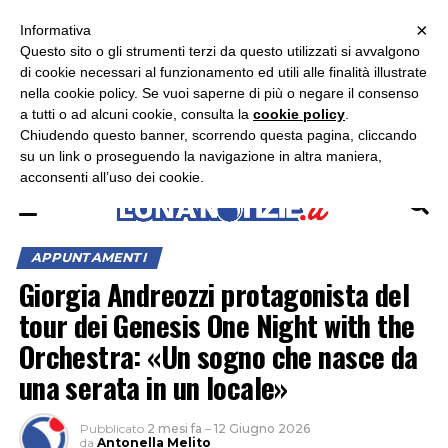
×
ASCOLTA RADIO LUNA
ASCOLTA RADIO IMMAGINE
ASCOLTA RADIO LATINA
Informativa
Questo sito o gli strumenti terzi da questo utilizzati si avvalgono
di cookie necessari al funzionamento ed utili alle finalità illustrate
nella cookie policy. Se vuoi saperne di più o negare il consenso
a tutti o ad alcuni cookie, consulta la
cookie policy
.
Chiudendo questo banner, scorrendo questa pagina, cliccando
su un link o proseguendo la navigazione in altra maniera,
acconsenti all’uso dei cookie.
APPUNTAMENTI
Giorgia Andreozzi protagonista del
tour dei Genesis One Night with the
Orchestra: «Un sogno che nasce da
una serata in un locale»
Pubblicato
2 mesi fa
–
12 Giugno 2026
da
Antonella Melito