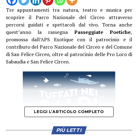
Tre appuntamenti tra natura, teatro e musica per
scoprire il Parco Nazionale del Circeo attraverso
Camminando nel borgo si incroceranno proposte
percorsi guidati e spettacoli dal vivo. Torna anche
artistiche per tutti i gusti. Presso l’Infermeria dei
quest’anno la rassegna
Passeggiate Poetiche
,
Conversi andrà in scena lo spettacolo di teatro-danza
promossa dall’APS Exotique con il patrocinio e il
“Le Donne del Fuoco” a cura di Piedi Scalzi, un’opera
contributo del Parco Nazionale del Circeo e del Comune
intensa ispirata all’universo femminile medievale,
di San Felice Circeo, oltre al patrocinio delle Pro Loco di
mentre la Grande Arena si accenderà con le maestose
Sabaudia e San Felice Circeo.
esibizioni di danza con il fuoco e teatro fisico della
compagnia Una Lamp.
Una delle grandi novità di questa edizione sarà la visita
straordinaria del laghetto nel Giardino degli Ulivi del
Vivaio Aumenta, un incantevole giardino all’italiana in
stile rinascimentale che farà da sfondo agli spettacoli di
LEGGI L’ARTICOLO COMPLETO
danza aerea “Anima Antiqua”, agli avvincenti duelli di
combattimento di Ars Historica, e agli interventi
suggestivi del Cantagallo Menestrello, il “gallo speciale”
PIÙ LETTI
capace di trasformare ogni performance in uno