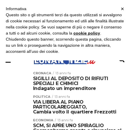
×
ASCOLTA RADIO LUNA
ASCOLTA RADIO IMMAGINE
ASCOLTA RADIO LATINA
Informativa
Questo sito o gli strumenti terzi da questo utilizzati si avvalgono
×
di cookie necessari al funzionamento ed utili alle finalità illustrate
nella cookie policy. Se vuoi saperne di più o negare il consenso
a tutti o ad alcuni cookie, consulta la
cookie policy
.
Chiudendo questo banner, scorrendo questa pagina, cliccando
su un link o proseguendo la navigazione in altra maniera,
acconsenti all’uso dei cookie.
CRONACA
13 anni fa
SIGILLI AL DEPOSITO DI RIFIUTI
SPECIALI E CHIMICI
Indagato un imprenditore
POLITICA
13 anni fa
VIA LIBERA AL PIANO
PARTICOLAREGGIATO,
Cambia volto il quartiere Frezzotti
ECONOMIA
13 anni fa
SCM, SI APRE UNO SPIRAGLIO