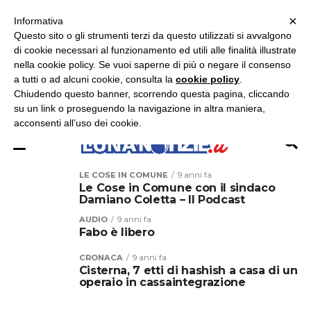
×
ASCOLTA RADIO LUNA
ASCOLTA RADIO IMMAGINE
ASCOLTA RADIO LATINA
Informativa
Questo sito o gli strumenti terzi da questo utilizzati si avvalgono
×
di cookie necessari al funzionamento ed utili alle finalità illustrate
nella cookie policy. Se vuoi saperne di più o negare il consenso
a tutti o ad alcuni cookie, consulta la
cookie policy
.
Chiudendo questo banner, scorrendo questa pagina, cliccando
su un link o proseguendo la navigazione in altra maniera,
acconsenti all’uso dei cookie.
LE COSE IN COMUNE
9 anni fa
Le Cose in Comune con il sindaco
Damiano Coletta – Il Podcast
AUDIO
9 anni fa
Fabo è libero
CRONACA
9 anni fa
Cisterna, 7 etti di hashish a casa di un
operaio in cassaintegrazione