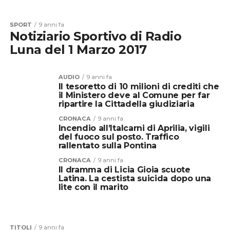
SPORT
9 anni fa
Notiziario Sportivo di Radio
Luna del 1 Marzo 2017
AUDIO
9 anni fa
Il tesoretto di 10 milioni di crediti che
il Ministero deve al Comune per far
ripartire la Cittadella giudiziaria
CRONACA
9 anni fa
Incendio all’Italcarni di Aprilia, vigili
del fuoco sul posto. Traffico
rallentato sulla Pontina
CRONACA
9 anni fa
Il dramma di Licia Gioia scuote
Latina. La cestista suicida dopo una
lite con il marito
TITOLI
9 anni fa