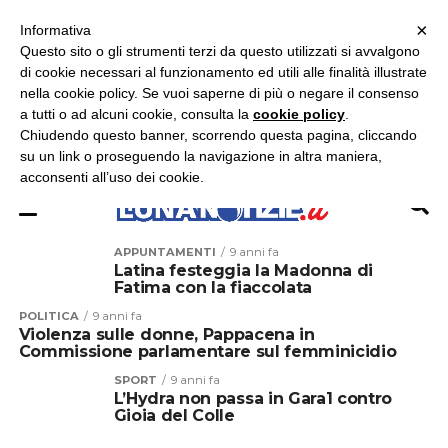
×
ASCOLTA RADIO LUNA
ASCOLTA RADIO IMMAGINE
ASCOLTA RADIO LATINA
Informativa
Questo sito o gli strumenti terzi da questo utilizzati si avvalgono
×
di cookie necessari al funzionamento ed utili alle finalità illustrate
nella cookie policy. Se vuoi saperne di più o negare il consenso
a tutti o ad alcuni cookie, consulta la
cookie policy
.
Chiudendo questo banner, scorrendo questa pagina, cliccando
su un link o proseguendo la navigazione in altra maniera,
acconsenti all’uso dei cookie.
APPUNTAMENTI
9 anni fa
Latina festeggia la Madonna di
Fatima con la fiaccolata
POLITICA
9 anni fa
Violenza sulle donne, Pappacena in
Commissione parlamentare sul femminicidio
SPORT
9 anni fa
L’Hydra non passa in Gara1 contro
Gioia del Colle