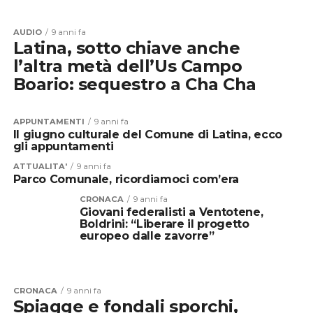
AUDIO
9 anni fa
Latina, sotto chiave anche
l’altra metà dell’Us Campo
Boario: sequestro a Cha Cha
APPUNTAMENTI
9 anni fa
Il giugno culturale del Comune di Latina, ecco
gli appuntamenti
ATTUALITA'
9 anni fa
Parco Comunale, ricordiamoci com’era
CRONACA
9 anni fa
Giovani federalisti a Ventotene,
Boldrini: “Liberare il progetto
europeo dalle zavorre”
CRONACA
9 anni fa
Spiagge e fondali sporchi,