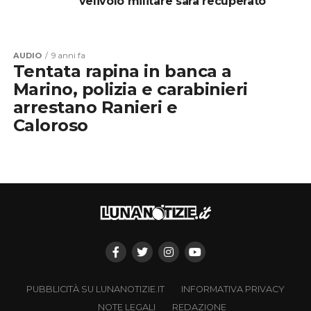
velivolo militare sarà recuperato
AUDIO
9 anni fa
Tentata rapina in banca a
Marino, polizia e carabinieri
arrestano Ranieri e
Caloroso
PUBBLICITÀ SU LUNANOTIZIE.IT
INFORMATIVA PRIVACY
NOTE LEGALI
REDAZIONE