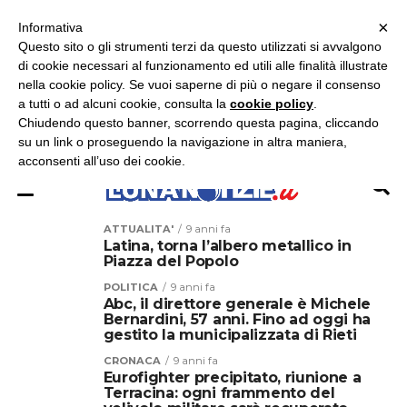
×
ASCOLTA RADIO LUNA
ASCOLTA RADIO IMMAGINE
ASCOLTA RADIO LATINA
Informativa
Questo sito o gli strumenti terzi da questo utilizzati si avvalgono
×
di cookie necessari al funzionamento ed utili alle finalità illustrate
nella cookie policy. Se vuoi saperne di più o negare il consenso
a tutti o ad alcuni cookie, consulta la
cookie policy
.
Chiudendo questo banner, scorrendo questa pagina, cliccando
su un link o proseguendo la navigazione in altra maniera,
acconsenti all’uso dei cookie.
ATTUALITA'
9 anni fa
Latina, torna l’albero metallico in
Piazza del Popolo
POLITICA
9 anni fa
Abc, il direttore generale è Michele
Bernardini, 57 anni. Fino ad oggi ha
gestito la municipalizzata di Rieti
CRONACA
9 anni fa
Eurofighter precipitato, riunione a
Terracina: ogni frammento del