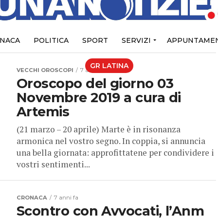
NACA
POLITICA
SPORT
SERVIZI
APPUNTAMEN
GR LATINA
VECCHI OROSCOPI
7 anni fa
Oroscopo del giorno 03
Novembre 2019 a cura di
Artemis
(21 marzo – 20 aprile) Marte è in risonanza
armonica nel vostro segno. In coppia, si annuncia
una bella giornata: approfittatene per condividere i
vostri sentimenti...
CRONACA
7 anni fa
Scontro con Avvocati, l’Anm