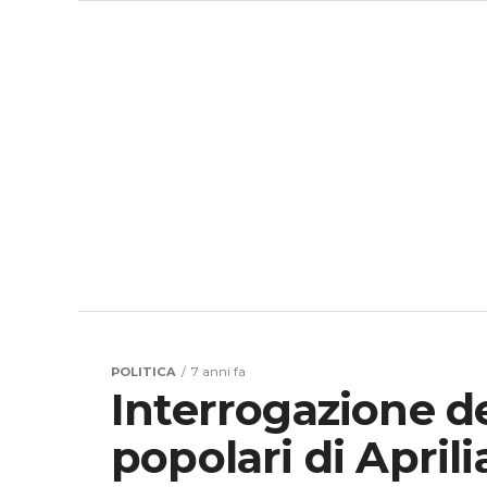
POLITICA
7 anni fa
Interrogazione de
popolari di Aprili