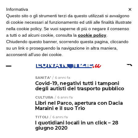
×
ASCOLTA RADIO LUNA
ASCOLTA RADIO IMMAGINE
ASCOLTA RADIO LATINA
Informativa
Questo sito o gli strumenti terzi da questo utilizzati si avvalgono
×
di cookie necessari al funzionamento ed utili alle finalità illustrate
nella cookie policy. Se vuoi saperne di più o negare il consenso
a tutti o ad alcuni cookie, consulta la
cookie policy
.
Chiudendo questo banner, scorrendo questa pagina, cliccando
su un link o proseguendo la navigazione in altra maniera,
acconsenti all’uso dei cookie.
SANITA'
6 anni fa
Covid-19, negativi tutti i tamponi
degli autisti del trasporto pubblico
CULTURA
6 anni fa
Libri nel Parco, apertura con Dacia
Maraini e il suo Trio
TITOLI
6 anni fa
I quotidiani locali in un click – 28
giugno 2020