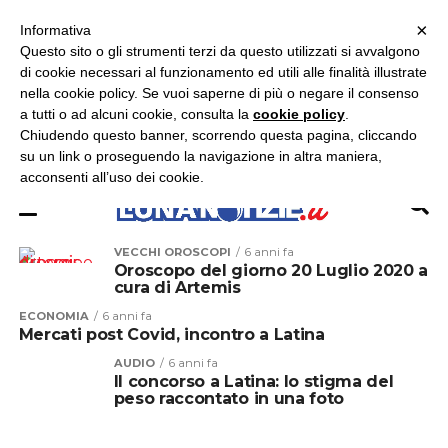
×
ASCOLTA RADIO LUNA
ASCOLTA RADIO IMMAGINE
ASCOLTA RADIO LATINA
Informativa
Questo sito o gli strumenti terzi da questo utilizzati si avvalgono
×
di cookie necessari al funzionamento ed utili alle finalità illustrate
nella cookie policy. Se vuoi saperne di più o negare il consenso
a tutti o ad alcuni cookie, consulta la
cookie policy
.
Chiudendo questo banner, scorrendo questa pagina, cliccando
su un link o proseguendo la navigazione in altra maniera,
acconsenti all’uso dei cookie.
VECCHI OROSCOPI
6 anni fa
Oroscopo del giorno 20 Luglio 2020 a
cura di Artemis
ECONOMIA
6 anni fa
Mercati post Covid, incontro a Latina
AUDIO
6 anni fa
Il concorso a Latina: lo stigma del
peso raccontato in una foto