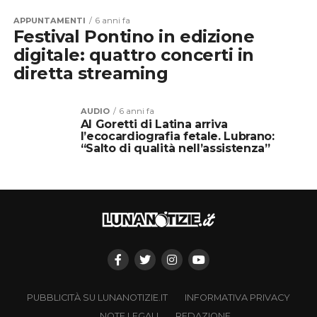
APPUNTAMENTI
6 anni fa
Festival Pontino in edizione
digitale: quattro concerti in
diretta streaming
AUDIO
6 anni fa
Al Goretti di Latina arriva
l’ecocardiografia fetale. Lubrano:
“Salto di qualità nell’assistenza”
PUBBLICITÀ SU LUNANOTIZIE.IT
INFORMATIVA PRIVACY
NOTE LEGALI
REDAZIONE