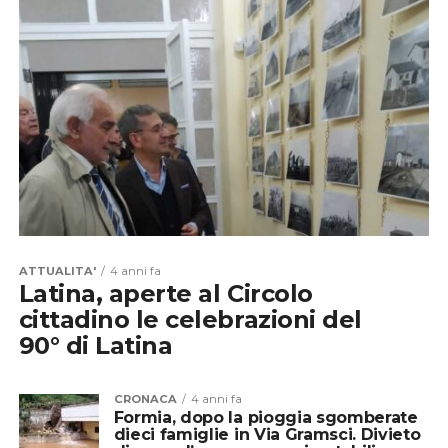
ATTUALITA'
4 anni fa
Latina, aperte al Circolo
cittadino le celebrazioni del
90° di Latina
CRONACA
4 anni fa
Formia, dopo la pioggia sgomberate
dieci famiglie in Via Gramsci. Divieto