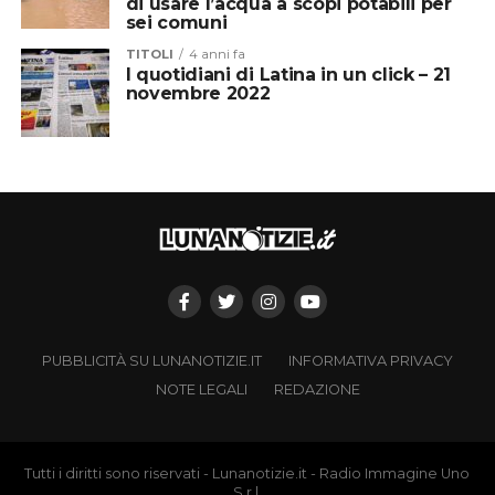
di usare l’acqua a scopi potabili per
sei comuni
TITOLI
4 anni fa
I quotidiani di Latina in un click – 21
novembre 2022
PUBBLICITÀ SU LUNANOTIZIE.IT
INFORMATIVA PRIVACY
NOTE LEGALI
REDAZIONE
Tutti i diritti sono riservati - Lunanotizie.it - Radio Immagine Uno
S.r.l.