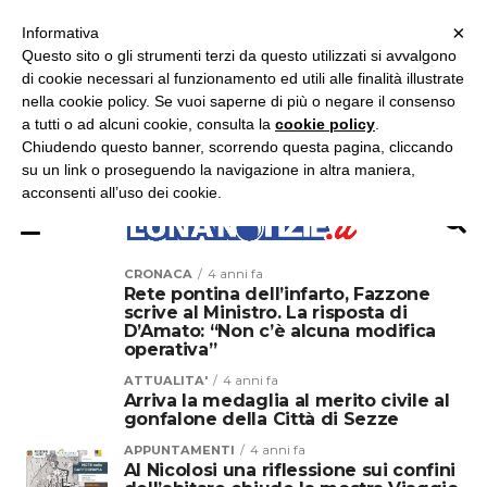
×
ASCOLTA RADIO LUNA
ASCOLTA RADIO IMMAGINE
ASCOLTA RADIO LATINA
Informativa
Questo sito o gli strumenti terzi da questo utilizzati si avvalgono
×
di cookie necessari al funzionamento ed utili alle finalità illustrate
nella cookie policy. Se vuoi saperne di più o negare il consenso
a tutti o ad alcuni cookie, consulta la
cookie policy
.
Chiudendo questo banner, scorrendo questa pagina, cliccando
su un link o proseguendo la navigazione in altra maniera,
acconsenti all’uso dei cookie.
CRONACA
4 anni fa
Rete pontina dell’infarto, Fazzone
scrive al Ministro. La risposta di
D’Amato: “Non c’è alcuna modifica
operativa”
ATTUALITA'
4 anni fa
Arriva la medaglia al merito civile al
gonfalone della Città di Sezze
APPUNTAMENTI
4 anni fa
Al Nicolosi una riflessione sui confini