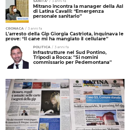
SANITA'
3 anni fa
Mitrano incontra la manager della Asl
di Latina Cavalli: “Emergenza
personale sanitario”
CRONACA
3 anni fa
L’arresto della Gip Giorgia Castriota, inquinava le
prove: “Il cane mi ha mangiato il cellulare”
POLITICA
3 anni fa
Infrastrutture nel Sud Pontino,
Tripodi a Rocca: ”Si nomini
commissario per Pedemontana”