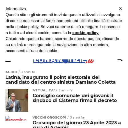
×
ASCOLTA RADIO LUNA
ASCOLTA RADIO IMMAGINE
ASCOLTA RADIO LATINA
Informativa
Questo sito o gli strumenti terzi da questo utilizzati si avvalgono
×
di cookie necessari al funzionamento ed utili alle finalità illustrate
nella cookie policy. Se vuoi saperne di più o negare il consenso
a tutti o ad alcuni cookie, consulta la
cookie policy
.
Chiudendo questo banner, scorrendo questa pagina, cliccando
su un link o proseguendo la navigazione in altra maniera,
acconsenti all’uso dei cookie.
AUDIO
3 anni fa
Latina, inaugurato il point elettorale del
candidato del centro sinistra Damiano Coletta
ATTUALITA'
3 anni fa
Consiglio comunale dei giovani: il
sindaco di Cisterna firma il decreto
VECCHI OROSCOPI
3 anni fa
Oroscopo del giorno 23 Aprile 2023 a
cura di Artemis