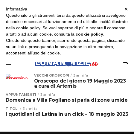
×
ASCOLTA RADIO LUNA
ASCOLTA RADIO IMMAGINE
ASCOLTA RADIO LATINA
Informativa
Questo sito o gli strumenti terzi da questo utilizzati si avvalgono
×
di cookie necessari al funzionamento ed utili alle finalità illustrate
nella cookie policy. Se vuoi saperne di più o negare il consenso
a tutti o ad alcuni cookie, consulta la
cookie policy
.
Chiudendo questo banner, scorrendo questa pagina, cliccando
su un link o proseguendo la navigazione in altra maniera,
acconsenti all’uso dei cookie.
VECCHI OROSCOPI
3 anni fa
Oroscopo del giorno 19 Maggio 2023
a cura di Artemis
APPUNTAMENTI
3 anni fa
Domenica a Villa Fogliano si parla di zone umide
TITOLI
3 anni fa
I quotidiani di Latina in un click – 18 maggio 2023