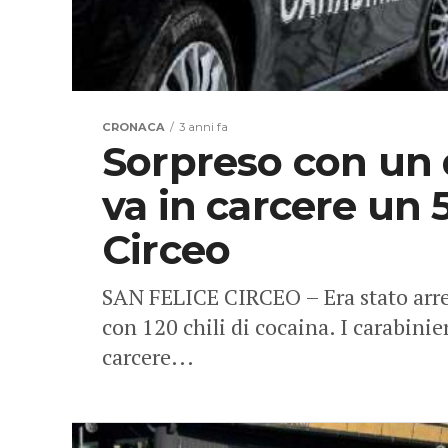
CRONACA
3 anni fa
Sorpreso con un q
va in carcere un 
Circeo
SAN FELICE CIRCEO – Era stato arres
con 120 chili di cocaina. I carabinie
carcere...