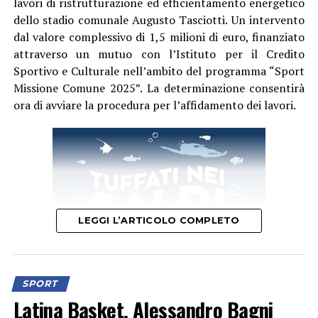
lavori di ristrutturazione ed efficientamento energetico
Campionato Europeo è un sogno che diventa realtà, un
dello stadio comunale Augusto Tasciotti. Un intervento
coronamento incredibile per il lavoro svolto ogni
dal valore complessivo di 1,5 milioni di euro, finanziato
singolo giorno in palestra dal nostro staff e dalla nostra
attraverso un mutuo con l’Istituto per il Credito
atleta – dichiara il Presidente Ing. Riccardo Palumbo –
Sportivo e Culturale nell’ambito del programma “Sport
In un periodo in cui la cronaca locale ci riserva spesso
Missione Comune 2025”. La determinazione consentirà
notizie ed eventi complessi, abbiamo il dovere e
ora di avviare la procedura per l’affidamento dei lavori.
l’orgoglio di raccontare l’altra faccia di Aprilia: quella
fatta di talento, sacrifici, bellezza e grandi vittorie.
Questo traguardo dimostra di cosa sono capaci i nostri
giovani quando vengono sostenuti con competenza e
amore per lo sport.”
LEGGI L’ARTICOLO COMPLETO
SPORT
Latina Basket, Alessandro Bagni