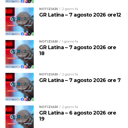
NOTIZIARI
2 giorni fa
Nel 2025 Alessandro ha inoltre conseguito la
qualifica
GR Latina – 7 agosto 2026 ore12
federale di Allenatore
, che gli consente di guidare
formazioni d’Eccellenza e squadre senior fino alla Serie
B Nazionale, un ulteriore tassello nel suo percorso di
crescita tecnica.
NOTIZIARI
1 giorno fa
GR Latina – 7 agosto 2026 ore
Una crescita costante che oggi la società sceglie di
18
mettere nuovamente al servizio del proprio settore
giovanile, con la convinzione che investire nelle persone
significhi investire nel futuro del club.
NOTIZIARI
2 giorni fa
GR Latina – 7 agosto 2026 ore 7
NOTIZIARI
2 giorni fa
GR Latina – 6 agosto 2026 ore
19