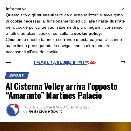
×
ASCOLTA RADIO LUNA
ASCOLTA RADIO IMMAGINE
ASCOLTA RADIO LATINA
Informativa
Questo sito o gli strumenti terzi da questo utilizzati si avvalgono
×
di cookie necessari al funzionamento ed utili alle finalità illustrate
nella cookie policy. Se vuoi saperne di più o negare il consenso
a tutti o ad alcuni cookie, consulta la
cookie policy
.
Chiudendo questo banner, scorrendo questa pagina, cliccando
su un link o proseguendo la navigazione in altra maniera,
acconsenti all’uso dei cookie.
SPORT
Al Cisterna Volley arriva l’opposto
“Amaranto” Martines Palacio
Pubblicato
2 mesi fa
–
8 Giugno 2026
da
Redazione Sport