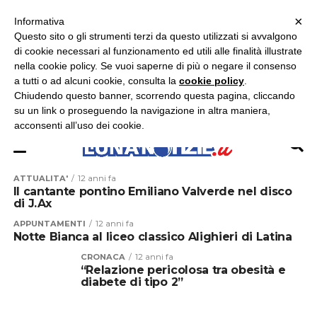
×
ASCOLTA RADIO LUNA
ASCOLTA RADIO IMMAGINE
ASCOLTA RADIO LATINA
Informativa
Questo sito o gli strumenti terzi da questo utilizzati si avvalgono
×
di cookie necessari al funzionamento ed utili alle finalità illustrate
nella cookie policy. Se vuoi saperne di più o negare il consenso
a tutti o ad alcuni cookie, consulta la
cookie policy
.
Chiudendo questo banner, scorrendo questa pagina, cliccando
su un link o proseguendo la navigazione in altra maniera,
acconsenti all’uso dei cookie.
ATTUALITA'
12 anni fa
Il cantante pontino Emiliano Valverde nel disco
di J.Ax
APPUNTAMENTI
12 anni fa
Notte Bianca al liceo classico Alighieri di Latina
CRONACA
12 anni fa
“Relazione pericolosa tra obesità e
diabete di tipo 2”