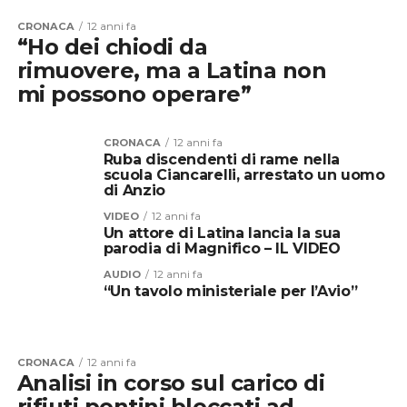
CRONACA
12 anni fa
“Ho dei chiodi da
rimuovere, ma a Latina non
mi possono operare”
CRONACA
12 anni fa
Ruba discendenti di rame nella
scuola Ciancarelli, arrestato un uomo
di Anzio
VIDEO
12 anni fa
Un attore di Latina lancia la sua
parodia di Magnifico – IL VIDEO
AUDIO
12 anni fa
“Un tavolo ministeriale per l’Avio”
CRONACA
12 anni fa
Analisi in corso sul carico di
rifiuti pontini bloccati ad