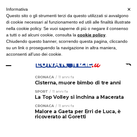
×
ASCOLTA RADIO LUNA
ASCOLTA RADIO IMMAGINE
ASCOLTA RADIO LATINA
Informativa
Questo sito o gli strumenti terzi da questo utilizzati si avvalgono
×
di cookie necessari al funzionamento ed utili alle finalità illustrate
nella cookie policy. Se vuoi saperne di più o negare il consenso
a tutti o ad alcuni cookie, consulta la
cookie policy
.
Chiudendo questo banner, scorrendo questa pagina, cliccando
su un link o proseguendo la navigazione in altra maniera,
acconsenti all’uso dei cookie.
CRONACA
11 anni fa
Cisterna, muore bimbo di tre anni
SPORT
11 anni fa
La Top Volley si inchina a Macerata
CRONACA
11 anni fa
Malore a Gaeta per Erri de Luca, è
ricoverato al Goretti