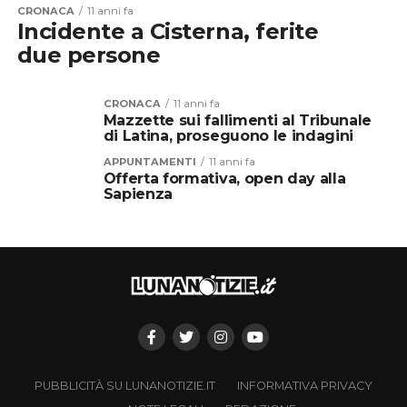
CRONACA
11 anni fa
Incidente a Cisterna, ferite
due persone
CRONACA
11 anni fa
Mazzette sui fallimenti al Tribunale
di Latina, proseguono le indagini
APPUNTAMENTI
11 anni fa
Offerta formativa, open day alla
Sapienza
PUBBLICITÀ SU LUNANOTIZIE.IT
INFORMATIVA PRIVACY