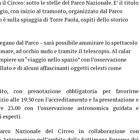
 il Circeo: sotto le stelle del Parco Nazionale. E’ il titolo
ggio, con inizio al tramonto, organizzato dal Parco
è sulla spiaggia di Torre Paola, ospiti dello storico
egano dal Parco – sarà possibile ammirare lo spettacolo
mare, ad occhio nudo e tramite il telescopio. Al calar
ompiere un “viaggio nello spazio” con l’osservazione
ellato e di alcuni affascinanti oggetti celesti come
to, con prenotazione obbligatoria per favorirne
izio alle 19:30 con l’accreditamento e la presentazione e
ore 23.00 con l’osservazione astronomica guidata e
 esperti.
arco Nazionale del Circeo in collaborazione con
o Astronomico nell’ambito della Settimana Europea dei