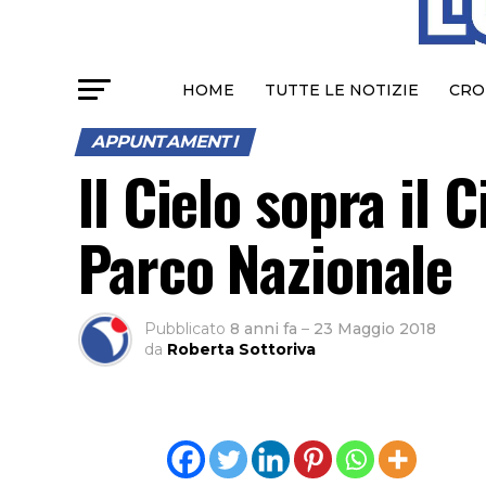
HOME
TUTTE LE NOTIZIE
CRO
APPUNTAMENTI
ll Cielo sopra il C
Parco Nazionale
Pubblicato
8 anni fa
–
23 Maggio 2018
da
Roberta Sottoriva