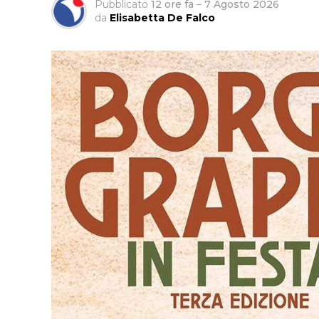
Pubblicato
12 ore fa
–
7 Agosto 2026
da
Elisabetta De Falco