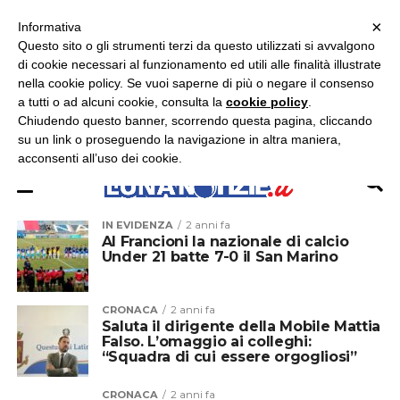
×
ASCOLTA RADIO LUNA
ASCOLTA RADIO IMMAGINE
ASCOLTA RADIO LATINA
Informativa
Questo sito o gli strumenti terzi da questo utilizzati si avvalgono
×
di cookie necessari al funzionamento ed utili alle finalità illustrate
nella cookie policy. Se vuoi saperne di più o negare il consenso
a tutti o ad alcuni cookie, consulta la
cookie policy
.
Chiudendo questo banner, scorrendo questa pagina, cliccando
su un link o proseguendo la navigazione in altra maniera,
acconsenti all’uso dei cookie.
IN EVIDENZA
2 anni fa
Al Francioni la nazionale di calcio
Under 21 batte 7-0 il San Marino
CRONACA
2 anni fa
Saluta il dirigente della Mobile Mattia
Falso. L’omaggio ai colleghi:
“Squadra di cui essere orgogliosi”
CRONACA
2 anni fa