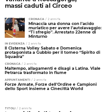
massi caduti al Circeo
CRONACA
2 anni fa
Minaccia una donna con l’acido
muriatico per avere l’autolavaggio:
“Ti sfregio”. Arrestato 22enne di
Minturno
IN EVIDENZA
2 anni fa
Il Cisterna Volley Sabato e Domenica
protagonista a Gubbio per il torneo “Spirito di
Squadra”
CRONACA
2 anni fa
Maltempo, allagamenti e disagi a Latina. Viale
Petrarca trasformato in fiume
APPUNTAMENTI
2 anni fa
Forze Armate, Forze dell’Ordine e Campioni
dello Sport insieme a Cinecittà World
TITOLI
2 anni fa