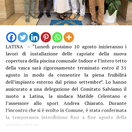
“La struttura messa in funzione questa mattina è lunga
13 metri e alta 3 metri, con travi in acciaio e specifici
trattamenti protettivi per garantire la durabilità anche
LATINA – “Lunedì prossimo 10 agosto inizieranno i
in ambienti marini”, è stato spiegato. Con il direttore
lavori di installazione delle capriate della nuova
generale Natalino Corbo e il presidente del Consorzio di
copertura della piscina comunale Indoor e l’intero tetto
Bonifica Lino Conti, erano presenti l’assessore regionale
della vasca sarà rigorosamente terminato entro il 31
all’Agricoltura Giancarlo Righini, il direttore generale di
agosto in modo da consentire la piena fruibilità
Anbi Lazio Andrea Renna, il presidente della
dell’impianto esterno dal primo settembre”. Lo hanno
commissione regionale attività produttive, Vittorio
assicurato a una delegazione del Comitato Salviamo il
Sambucci e il sindaco di Terracina Francesco Giannetti.
nuoto a Latina, la sindaca Matilde Celentano e
l’assessore allo sport Andrea Chiarato. Durante
l’incontro che si è svolto in Comune, è stata confermata
la temporanea interdizione fino a fine agosto della
piscina esterna.