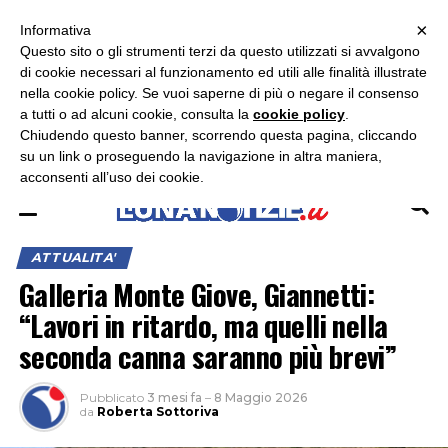
×
ASCOLTA RADIO LUNA
ASCOLTA RADIO IMMAGINE
ASCOLTA RADIO LATINA
Informativa
Questo sito o gli strumenti terzi da questo utilizzati si avvalgono
×
di cookie necessari al funzionamento ed utili alle finalità illustrate
nella cookie policy. Se vuoi saperne di più o negare il consenso
a tutti o ad alcuni cookie, consulta la
cookie policy
.
Chiudendo questo banner, scorrendo questa pagina, cliccando
su un link o proseguendo la navigazione in altra maniera,
acconsenti all’uso dei cookie.
ATTUALITA'
Galleria Monte Giove, Giannetti:
“Lavori in ritardo, ma quelli nella
seconda canna saranno più brevi”
Pubblicato
3 mesi fa
–
8 Maggio 2026
da
Roberta Sottoriva